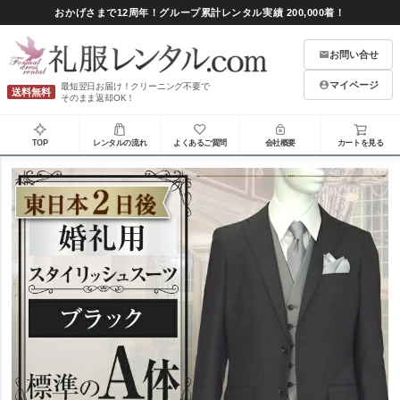
おかげさまで12周年！グループ累計レンタル実績 200,000着！
お問い合せ
マイページ
最短翌日お届け！クリーニング不要で
送料無料
そのまま返却OK！
TOP
レンタルの流れ
よくあるご質問
会社概要
カートを見る