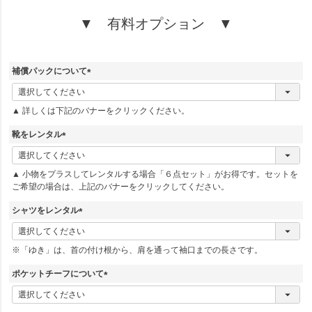
▼ 有料オプション ▼
補償パックについて
(
必
▲ 詳しくは下記のバナーをクリックください。
須
)
靴をレンタル
(
必
▲ 小物をプラスしてレンタルする場合「６点セット」がお得です。セットを
須
ご希望の場合は、上記のバナーをクリックしてください。
)
シャツをレンタル
(
必
※「ゆき」は、首の付け根から、肩を通って袖口までの長さです。
須
)
ポケットチーフについて
(
必