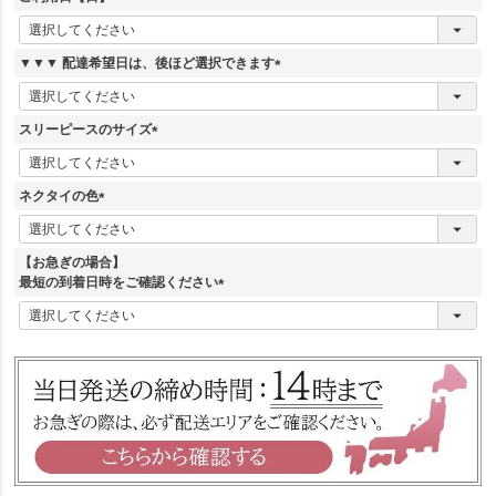
)
(
必
須
▼▼▼ 配達希望日は、後ほど選択できます
)
(
必
須
スリーピースのサイズ
)
(
必
須
ネクタイの色
)
(
必
須
【お急ぎの場合】
)
最短の到着日時をご確認ください
(
必
須
)