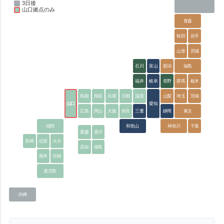
3日後
山口拠点のみ
青森
秋田
岩手
山形
宮城
石川
富山
新潟
福島
福井
岐阜
長野
群馬
栃木
島根
鳥取
兵庫
京都
滋賀
山梨
埼玉
茨城
山口
愛知
広島
岡山
大阪
奈良
三重
静岡
東京
福岡
和歌山
神奈川
千葉
愛媛
香川
長崎
佐賀
大分
高知
徳島
熊本
宮崎
鹿児島
沖縄