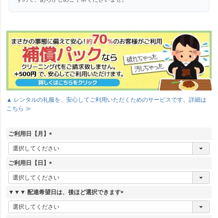
▲ レンタルの礼服を、安心してご利用いただくためのサービスです。詳細は
こちら ≫
ご利用日【月】
(
必
須
ご利用日【日】
)
(
必
須
▼▼▼ 配達希望日は、後ほど選択できます
)
(
必