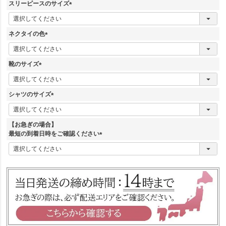
須
スリーピースのサイズ
)
(
必
須
ネクタイの色
)
(
必
須
靴のサイズ
)
(
必
須
シャツのサイズ
)
(
必
須
【お急ぎの場合】
)
最短の到着日時をご確認ください
(
必
須
)