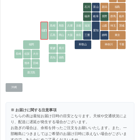
石川
富山
新潟
福島
福井
岐阜
長野
群馬
栃木
島根
鳥取
兵庫
京都
滋賀
山梨
埼玉
茨城
山口
愛知
広島
岡山
大阪
奈良
三重
静岡
東京
福岡
和歌山
神奈川
千葉
愛媛
香川
長崎
佐賀
大分
高知
徳島
熊本
宮崎
鹿児島
沖縄
※ お届けに関する注意事項
こちらの表は最短お届け日時の目安となります。天候や交通状況によ
り、配送に遅延が発生する場合がございます。
お急ぎの場合は、余裕を持ったご注文をお願いいたします。また、一
部離島につきましてはご希望のお届け日時に添えない場合がございま
すので、あらかじめご了承くださいませ。