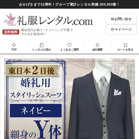
おかげさまで12周年！グループ累計レンタル実績 200,000着！
お問い合せ
マイページ
最短翌日お届け！クリーニング不要で
送料無料
そのまま返却OK！
TOP
レンタルの流れ
よくあるご質問
会社概要
カートを見る