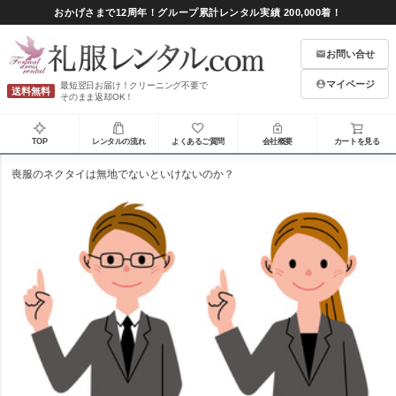
おかげさまで12周年！グループ累計レンタル実績 200,000着！
お問い合せ
マイページ
最短翌日お届け！クリーニング不要で
送料無料
そのまま返却OK！
TOP
レンタルの流れ
よくあるご質問
会社概要
カートを見る
喪服のネクタイは無地でないといけないのか？