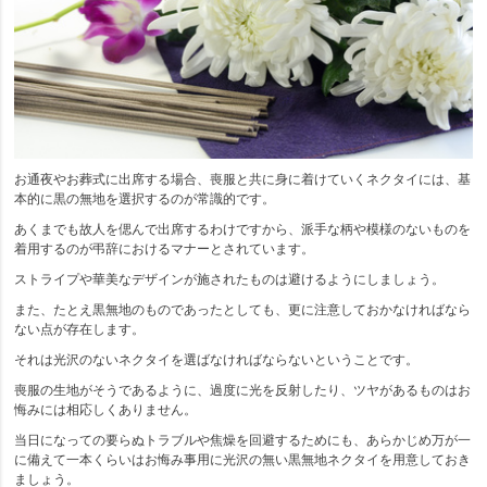
お通夜やお葬式に出席する場合、喪服と共に身に着けていくネクタイには、基
本的に黒の無地を選択するのが常識的です。
あくまでも故人を偲んで出席するわけですから、派手な柄や模様のないものを
着用するのが弔辞におけるマナーとされています。
ストライプや華美なデザインが施されたものは避けるようにしましょう。
また、たとえ黒無地のものであったとしても、更に注意しておかなければなら
ない点が存在します。
それは光沢のないネクタイを選ばなければならないということです。
喪服の生地がそうであるように、過度に光を反射したり、ツヤがあるものはお
悔みには相応しくありません。
当日になっての要らぬトラブルや焦燥を回避するためにも、あらかじめ万が一
に備えて一本くらいはお悔み事用に光沢の無い黒無地ネクタイを用意しておき
ましょう。