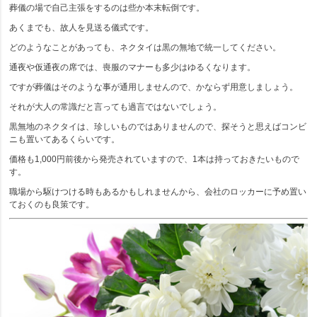
葬儀の場で自己主張をするのは些か本末転倒です。
あくまでも、故人を見送る儀式です。
どのようなことがあっても、ネクタイは黒の無地で統一してください。
通夜や仮通夜の席では、喪服のマナーも多少はゆるくなります。
ですが葬儀はそのような事が通用しませんので、かならず用意しましょう。
それが大人の常識だと言っても過言ではないでしょう。
黒無地のネクタイは、珍しいものではありませんので、探そうと思えばコンビ
ニも置いてあるくらいです。
価格も1,000円前後から発売されていますので、1本は持っておきたいもので
す。
職場から駆けつける時もあるかもしれませんから、会社のロッカーに予め置い
ておくのも良策です。