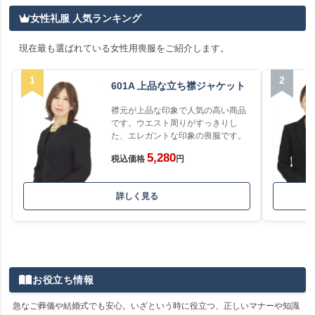
女性礼服 人気ランキング
現在最も選ばれている女性用喪服をご紹介します。
1
2
601A 上品な立ち襟ジャケット
襟元が上品な印象で人気の高い商品
です。ウエスト周りがすっきりし
た、エレガントな印象の喪服です。
5,280
税込価格
円
詳しく見る
お役立ち情報
急なご葬儀や結婚式でも安心。いざという時に役立つ、正しいマナーや知識