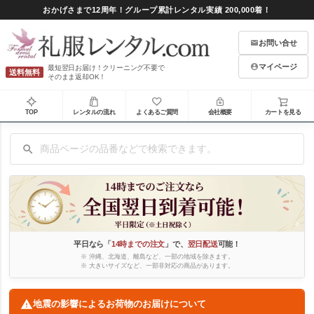
おかげさまで12周年！グループ累計レンタル実績 200,000着！
お問い合せ
マイページ
最短翌日お届け！クリーニング不要で
送料無料
そのまま返却OK！
TOP
レンタルの流れ
よくあるご質問
会社概要
カートを見る
平日なら「
14時までの注文
」で、
翌日配送
可能！
※ 沖縄、北海道、離島など、一部の地域を除きます。
※ 大きいサイズなど、一部非対応の商品があります。
地震の影響によるお荷物のお届けについて