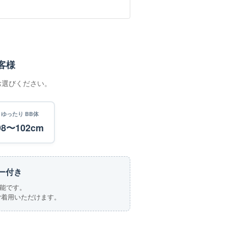
客様
お選びください。
ゆったり BB体
98〜102cm
ー付き
能です。
ご着用いただけます。