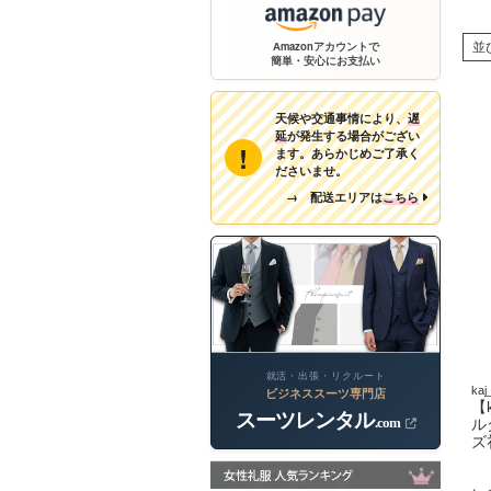
Amazonアカウントで
並
簡単・安心にお支払い
天候や交通事情により、
遅
延
が発生する場合がござい
!
ます。あらかじめご了承く
ださいませ。
→ 配送エリアは
こちら
就活・出張・リクルート
kaj
ビジネススーツ専門店
【
スーツレンタル
.com
ル
ズ