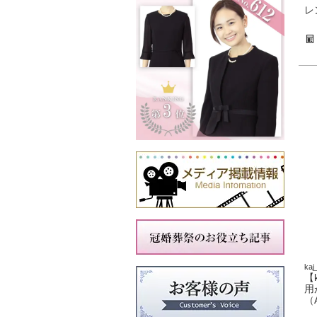
レ
kaj
【
用
（