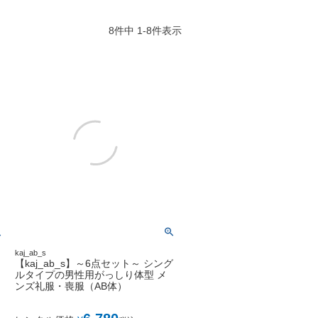
8
件中
1
-
8
件表示
kaj_ab_s
【kaj_ab_s】～6点セット～ シング
ルタイプの男性用がっしり体型 メ
ンズ礼服・喪服（AB体）