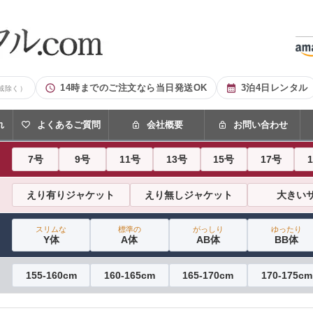
14時までのご注文なら当日発送OK
3泊4日レンタル
域除く）
れ
よくあるご質問
会社概要
お問い合わせ
7号
9号
11号
13号
15号
17号
えり有りジャケット
えり無しジャケット
大きい
スリムな
標準の
がっしり
ゆったり
Y体
A体
AB体
BB体
155-160cm
160-165cm
165-170cm
170-175cm