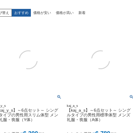
び替え
おすすめ
価格が安い
価格が高い
新着
_y_s
kaj_a_s
kaj_y_s】～6点セット～ シング
【kaj_a_s】～6点セット～ シング
タイプの男性用スリム体型 メン
ルタイプの男性用標準体型 メンズ
礼服・喪服（Y体）
礼服・喪服（A体）