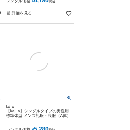
6,780
レンタル価格
¥
税込
詳細を見る
kaj_a
【kaj_a】シングルタイプの男性用
標準体型 メンズ礼服・喪服（A体）
5,280
レンタル価格
¥
税込