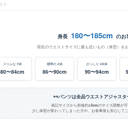
180〜185cm
身長
のお
現在のウエストサイズに最も近いもの（体型）を
スリムな Y体
標準の A体
がっしり AB体
80〜84cm
86〜90cm
90〜94cm
パンツは全品ウエストアジャスタ
表記サイズから前後約
±3cm
のサイズ調整が可
少し体型が変わってしまった方や、お食事後も安心して