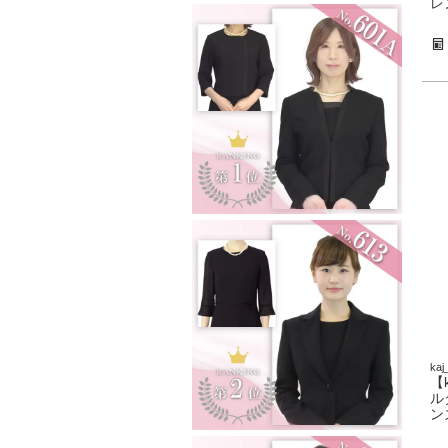
レ
kaj
【
ル
ン