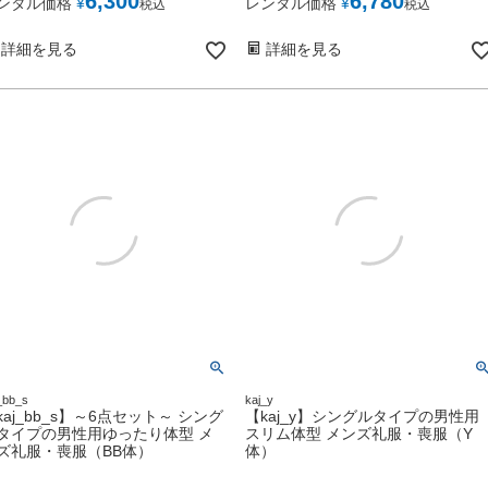
6,300
6,780
ンタル価格
¥
レンタル価格
¥
税込
税込
詳細を見る
詳細を見る
_bb_s
kaj_y
kaj_bb_s】～6点セット～ シング
【kaj_y】シングルタイプの男性用
タイプの男性用ゆったり体型 メ
スリム体型 メンズ礼服・喪服（Y
ズ礼服・喪服（BB体）
体）