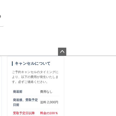
ペー
キャンセルについて
ジト
ップ
ご予約キャンセルのタイミングに
へ
より、以下の費用が発生いたしま
す。必ずご連絡ください。
発送前
費用なし
発送後、受取予定
送料 2,000円
日前
受取予定日以降
料金の100％