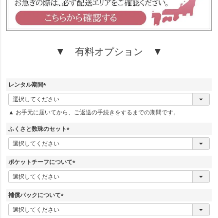
▼ 有料オプション ▼
レンタル期間
(
必
▲ お手元に届いてから、ご返送の手続きをするまでの期間です。
須
)
ふくさと数珠のセット
(
必
須
ポケットチーフについて
)
(
必
須
補償パックについて
)
(
必