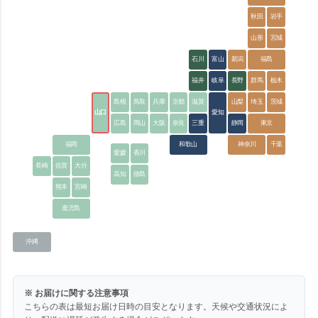
秋田
岩手
山形
宮城
石川
富山
新潟
福島
福井
岐阜
長野
群馬
栃木
島根
鳥取
兵庫
京都
滋賀
山梨
埼玉
茨城
山口
愛知
広島
岡山
大阪
奈良
三重
静岡
東京
福岡
和歌山
神奈川
千葉
愛媛
香川
長崎
佐賀
大分
高知
徳島
熊本
宮崎
鹿児島
沖縄
※ お届けに関する注意事項
こちらの表は最短お届け日時の目安となります。天候や交通状況によ