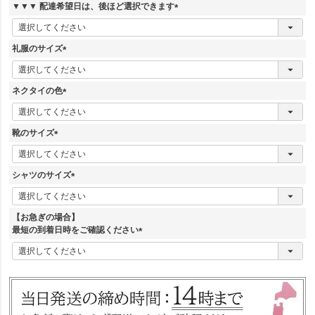
須
▼▼▼ 配達希望日は、後ほど選択できます
)
(
必
須
礼服のサイズ
)
(
必
須
ネクタイの色
)
(
必
須
靴のサイズ
)
(
必
須
シャツのサイズ
)
(
必
須
【お急ぎの場合】
)
最短の到着日時をご確認ください
(
必
須
)