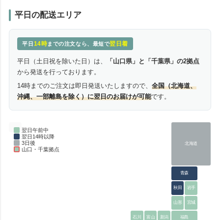
平日の配送エリア
14時
翌日着
平日
までの注文なら、最短で
平日（土日祝を除いた日）は、
「山口県」と「千葉県」の2拠点
から発送を行っております。
14時までのご注文は即日発送いたしますので、
全国（北海道、
沖縄、一部離島を除く）に翌日のお届けが可能
です。
翌日午前中
翌日14時以降
3日後
北海道
山口・千葉拠点
青森
秋田
岩手
山形
宮城
石川
富山
新潟
福島