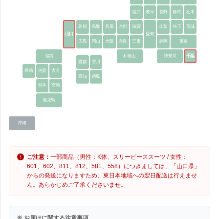
福井
岐阜
長野
群馬
栃木
島根
鳥取
兵庫
京都
滋賀
山梨
埼玉
茨城
山口
愛知
広島
岡山
大阪
奈良
三重
静岡
東京
福岡
和歌山
神奈川
千葉
愛媛
香川
長崎
佐賀
大分
高知
徳島
熊本
宮崎
鹿児島
沖縄
ご注意：
一部商品（男性：K体、スリーピーススーツ / 女性：
601、602、811、812、581、558）につきましては、「山口県」
からの発送になりますため、東日本地域への翌日配送は行えませ
ん。あらかじめご了承くださいませ。
※ お届けに関する注意事項