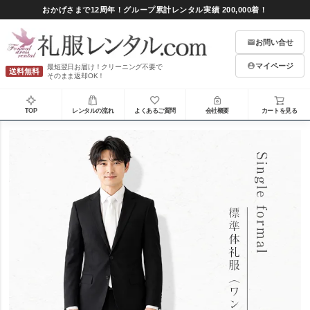
おかげさまで12周年！グループ累計レンタル実績 200,000着！
お問い合せ
マイページ
最短翌日お届け！クリーニング不要で
送料無料
そのまま返却OK！
TOP
レンタルの流れ
よくあるご質問
会社概要
カートを見る