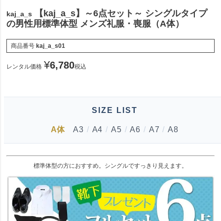
【kaj_a_s】～6点セット～ シングルタイプ
kaj_a_s
の男性用標準体型 メンズ礼服・喪服（A体）
商品番号
kaj_a_s01
¥
6,780
レンタル価格
税込
SIZE LIST
A体
A3
/
A4
/
A5
/
A6
/
A7
/
A8
標準体型の方におすすめ。シングルですっきり見えます。