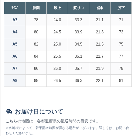
ｻｲｽﾞ
胴囲
股上
渡り巾
裾巾
股下
A3
78
24.0
33.3
21.1
71
A4
80
24.5
33.9
21.3
73
A5
82
25.0
34.5
21.5
75
A6
84
25.5
35.1
21.7
77
A7
86
26.0
35.7
21.9
79
A8
88
26.5
36.3
22.1
81
お届け日について
こちらの地図は、各都道府県の配送時間の目安です。
※各地域によって、若干配送時間が異なる場所がございます。詳しくは、お問い合
わせくださいませ。