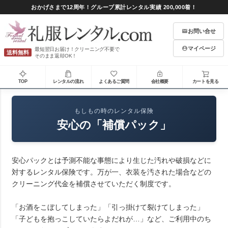
おかげさまで12周年！グループ累計レンタル実績 200,000着！
お問い合せ
マイページ
最短翌日お届け！クリーニング不要で
送料無料
そのまま返却OK！
TOP
レンタルの流れ
よくあるご質問
会社概要
カートを見る
もしもの時のレンタル保険
安心の「補償パック」
安心パックとは予測不能な事態により生じた汚れや破損などに
対するレンタル保険です。万が一、衣装を汚された場合などの
クリーニング代金を補償させていただく制度です。
「お酒をこぼしてしまった」「引っ掛けて裂けてしまった」
「子どもを抱っこしていたらよだれが…」など、ご利用中のち