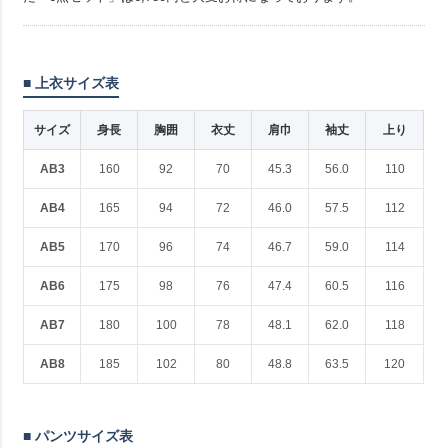
■ 上衣サイズ表
サイズ
身長
胸囲
衣丈
肩巾
袖丈
上り
AB3
160
92
70
45.3
56.0
110
AB4
165
94
72
46.0
57.5
112
AB5
170
96
74
46.7
59.0
114
AB6
175
98
76
47.4
60.5
116
AB7
180
100
78
48.1
62.0
118
AB8
185
102
80
48.8
63.5
120
■ パンツサイズ表