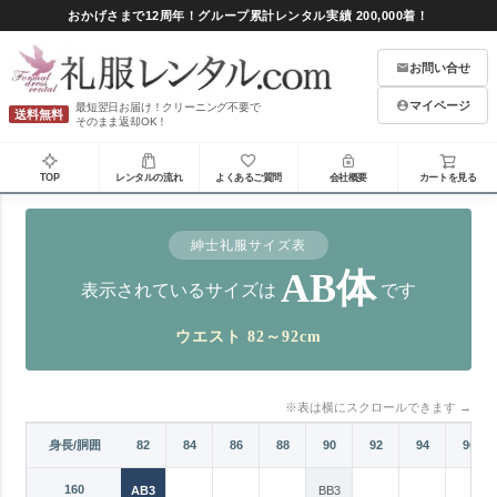
おかげさまで12周年！グループ累計レンタル実績 200,000着！
お問い合せ
マイページ
最短翌日お届け！クリーニング不要で
送料無料
そのまま返却OK！
TOP
レンタルの流れ
よくあるご質問
会社概要
カートを見る
紳士礼服サイズ表
AB体
表示されているサイズは
です
ウエスト 82～92cm
※表は横にスクロールできます →
76
78
身長/胴囲
80
82
84
86
88
90
92
94
96
160
A3
AB3
BB3