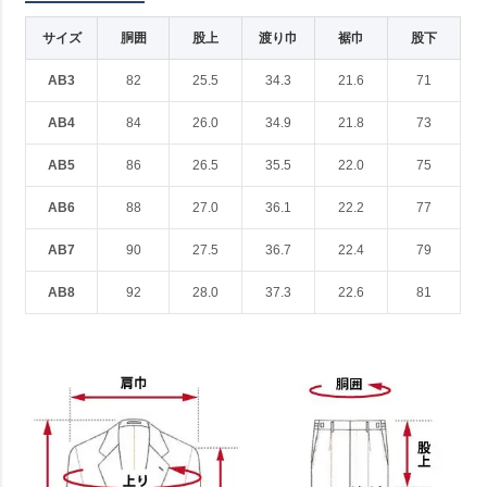
サイズ
胴囲
股上
渡り巾
裾巾
股下
AB3
82
25.5
34.3
21.6
71
AB4
84
26.0
34.9
21.8
73
AB5
86
26.5
35.5
22.0
75
AB6
88
27.0
36.1
22.2
77
AB7
90
27.5
36.7
22.4
79
AB8
92
28.0
37.3
22.6
81