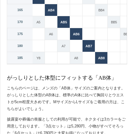
165
A4
AB4
BB4
170
Y5
A5
AB5
BB5
175
Y6
A6
AB6
BB6
180
Y7
A7
AB7
185
Y8
A8
AB8
がっしりとした体型にフィットする「AB体」
こちらのページは、メンズの「AB体」サイズのご案内となります。
がっしりとした体型のAB体は、標準のA体に比べて胸回りとウエス
トが5cm程度大きめです。MサイズからLサイズをご着用の方は、こ
ちらがよいでしょう。
披露宴や葬儀の喪服としての利用が可能で、ネクタイは3カラーをご
用意しております。「3点セット」は5,280円、小物がすべてそろっ
た「6点セット」は6,780円と大変お得になっております。