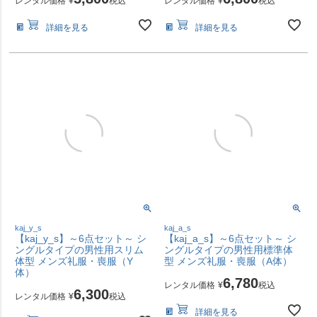
レンタル価格
¥
税込
レンタル価格
¥
税込
詳細を見る
詳細を見る
kaj_y_s
kaj_a_s
【kaj_y_s】～6点セット～ シ
【kaj_a_s】～6点セット～ シ
ングルタイプの男性用スリム
ングルタイプの男性用標準体
体型 メンズ礼服・喪服（Y
型 メンズ礼服・喪服（A体）
体）
6,780
レンタル価格
¥
税込
6,300
レンタル価格
¥
税込
詳細を見る