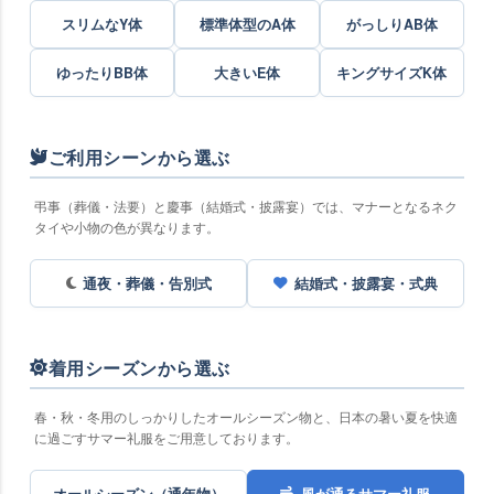
スリムなY体
標準体型のA体
がっしりAB体
ゆったりBB体
大きいE体
キングサイズK体
ご利用シーンから選ぶ
弔事（葬儀・法要）と慶事（結婚式・披露宴）では、マナーとなるネク
タイや小物の色が異なります。
通夜・葬儀・告別式
結婚式・披露宴・式典
着用シーズンから選ぶ
春・秋・冬用のしっかりしたオールシーズン物と、日本の暑い夏を快適
に過ごすサマー礼服をご用意しております。
オールシーズン（通年物）
風が通るサマー礼服