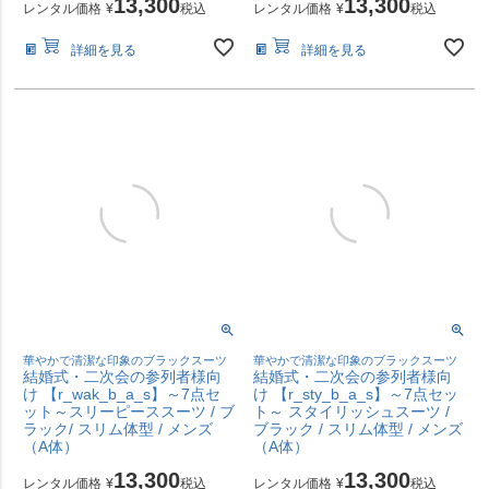
13,300
13,300
レンタル価格
¥
税込
レンタル価格
¥
税込
詳細を見る
詳細を見る
華やかで清潔な印象のブラックスーツ
華やかで清潔な印象のブラックスーツ
結婚式・二次会の参列者様向
結婚式・二次会の参列者様向
け 【r_wak_b_a_s】～7点セ
け 【r_sty_b_a_s】～7点セッ
ット～スリーピーススーツ / ブ
ト～ スタイリッシュスーツ /
ラック/ スリム体型 / メンズ
ブラック / スリム体型 / メンズ
（A体）
（A体）
13,300
13,300
レンタル価格
¥
税込
レンタル価格
¥
税込