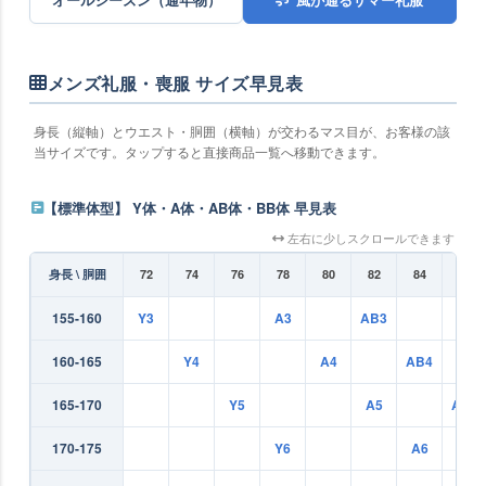
メンズ礼服・喪服 サイズ早見表
身長（縦軸）とウエスト・胴囲（横軸）が交わるマス目が、お客様の該
当サイズです。タップすると直接商品一覧へ移動できます。
【標準体型】 Y体・A体・AB体・BB体 早見表
左右に少しスクロールできます
身長 \ 胴囲
72
74
76
78
80
82
84
86
155-160
Y3
A3
AB3
160-165
Y4
A4
AB4
165-170
Y5
A5
AB5
170-175
Y6
A6