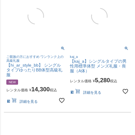
ご親族の方におすすめ ワンランク上の
kaj_a
高級礼服
【kaj_a】シングルタイプの男
【hi_ar_style_bb】 シングル
性用標準体型 メンズ礼服・喪
タイプゆったりBB体型高級礼
服（A体）
服
5,280
レンタル価格
¥
税込
NEW
14,300
レンタル価格
¥
税込
詳細を見る
詳細を見る