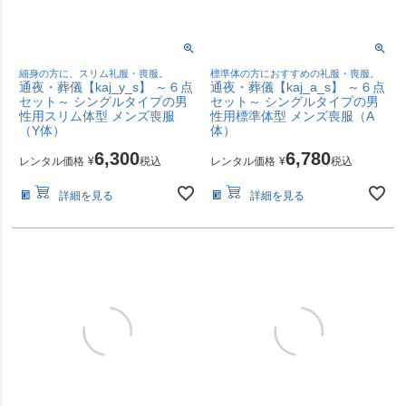
細身の方に、スリム礼服・喪服。
標準体の方におすすめの礼服・喪服。
通夜・葬儀【kaj_y_s】 ～６点
通夜・葬儀【kaj_a_s】 ～６点
セット～ シングルタイプの男
セット～ シングルタイプの男
性用スリム体型 メンズ喪服
性用標準体型 メンズ喪服（A
（Y体）
体）
6,300
6,780
レンタル価格
¥
税込
レンタル価格
¥
税込
詳細を見る
詳細を見る