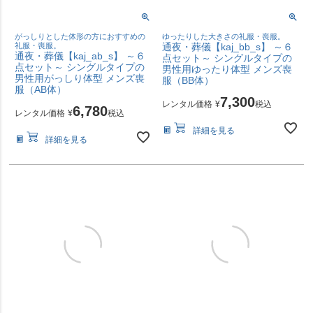
がっしりとした体形の方におすすめの
ゆったりした大きさの礼服・喪服。
礼服・喪服。
通夜・葬儀【kaj_bb_s】 ～６
通夜・葬儀【kaj_ab_s】 ～６
点セット～ シングルタイプの
点セット～ シングルタイプの
男性用ゆったり体型 メンズ喪
男性用がっしり体型 メンズ喪
服（BB体）
服（AB体）
7,300
レンタル価格
¥
税込
6,780
レンタル価格
¥
税込
詳細を見る
詳細を見る