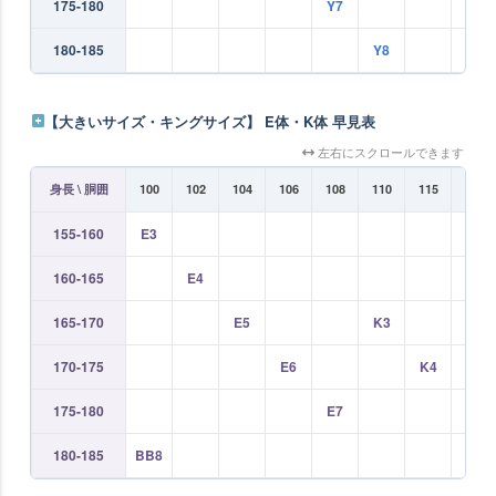
175-180
Y7
A7
180-185
Y8
【大きいサイズ・キングサイズ】 E体・K体 早見表
左右にスクロールできます
身長 \ 胴囲
100
102
104
106
108
110
115
120
155-160
E3
160-165
E4
165-170
E5
K3
170-175
E6
K4
175-180
E7
K5
180-185
BB8