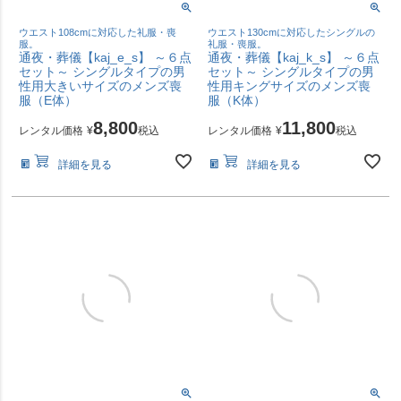
ウエスト108cmに対応した礼服・喪
ウエスト130cmに対応したシングルの
服。
礼服・喪服。
通夜・葬儀【kaj_e_s】 ～６点
通夜・葬儀【kaj_k_s】 ～６点
セット～ シングルタイプの男
セット～ シングルタイプの男
性用大きいサイズのメンズ喪
性用キングサイズのメンズ喪
服（E体）
服（K体）
8,800
11,800
レンタル価格
¥
税込
レンタル価格
¥
税込
詳細を見る
詳細を見る