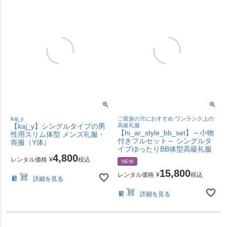
kaj_y
ご親族の方におすすめ ワンランク上の
【kaj_y】シングルタイプの男
高級礼服
【hi_ar_style_bb_set】～小物
性用スリム体型 メンズ礼服・
付きフルセット～ シングルタ
喪服（Y体）
イプゆったりBB体型高級礼服
4,800
レンタル価格
¥
税込
NEW
15,800
レンタル価格
¥
税込
詳細を見る
詳細を見る