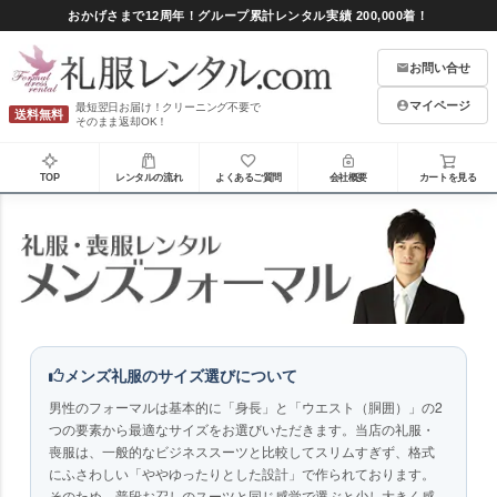
おかげさまで12周年！グループ累計レンタル実績 200,000着！
お問い合せ
マイページ
最短翌日お届け！クリーニング不要で
送料無料
そのまま返却OK！
TOP
レンタルの流れ
よくあるご質問
会社概要
カートを見る
メンズ礼服のサイズ選びについて
男性のフォーマルは基本的に
「身長」
と
「ウエスト（胴囲）」
の2
つの要素から最適なサイズをお選びいただきます。当店の礼服・
喪服は、一般的なビジネススーツと比較してスリムすぎず、格式
にふさわしい「ややゆったりとした設計」で作られております。
そのため、普段お召しのスーツと同じ感覚で選ぶと少し大きく感