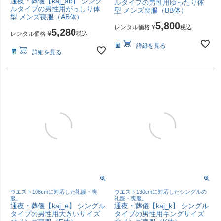
通夜・葬儀【kaj_ab】 シング
ルタイプの男性用ゆったり体
ルタイプの男性用がっしり体
型 メンズ喪服（BB体）
型 メンズ喪服（AB体）
5,800
レンタル価格
¥
税込
5,280
レンタル価格
¥
税込
詳細を見る
詳細を見る
ウエスト108cmに対応した礼服・喪
ウエスト130cmに対応したシングルの
服。
礼服・喪服。
通夜・葬儀【kaj_e】 シングル
通夜・葬儀【kaj_k】 シングル
タイプの男性用大きいサイズ
タイプの男性用キングサイズ