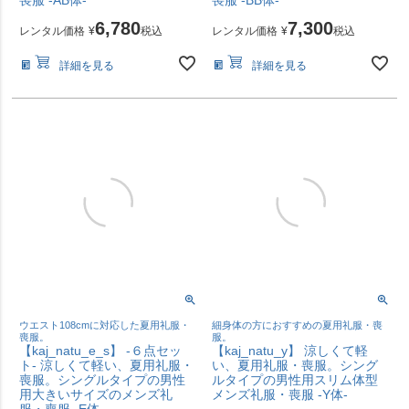
喪服 -AB体-
喪服 -BB体-
6,780
7,300
レンタル価格
¥
税込
レンタル価格
¥
税込
詳細を見る
詳細を見る
ウエスト108cmに対応した夏用礼服・
細身体の方におすすめの夏用礼服・喪
喪服。
服。
【kaj_natu_e_s】 -６点セッ
【kaj_natu_y】 涼しくて軽
ト- 涼しくて軽い、夏用礼服・
い、夏用礼服・喪服。シング
喪服。シングルタイプの男性
ルタイプの男性用スリム体型
用大きいサイズのメンズ礼
メンズ礼服・喪服 -Y体-
服・喪服 -E体-