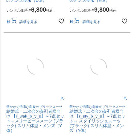
のメンズ喪服（E体）
のメンズ喪服（K体）
6,800
9,800
レンタル価格
¥
税込
レンタル価格
¥
税込
詳細を見る
詳細を見る
華やかで清潔な印象のブラックスーツ
華やかで清潔な印象のブラックスーツ
結婚式・二次会の参列者様向
結婚式・二次会の参列者様向
け 【r_wak_b_y_s】～7点セッ
け 【r_sty_b_y_s】～7点セッ
ト～スリーピーススーツ (ブラ
ト～ スタイリッシュスーツ
ック) スリム体型・メンズ（Y
(ブラック) スリム体型・メン
体）
ズ（Y体）