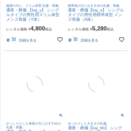
細身の方に、スリム体型 礼服・喪服。
標準体の方におすすめの礼服・喪服。
通夜・葬儀 【kaj_y】 シング
通夜・葬儀【kaj_a】 シングル
ルタイプの男性用スリム体型
タイプの男性用標準体型 メン
メンズ喪服（Y体）
ズ喪服（A体）
4,800
5,280
レンタル価格
¥
税込
レンタル価格
¥
税込
詳細を見る
詳細を見る
がっしりとした体形の方におすすめの
ゆったりした大きさの礼服。
礼服・喪服。
通夜・葬儀【kaj_bb】 シング