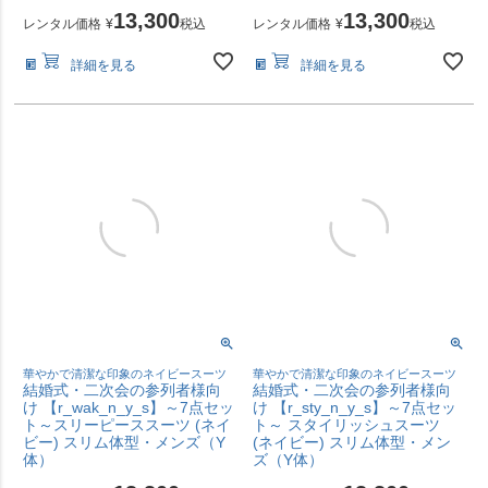
13,300
13,300
レンタル価格
¥
税込
レンタル価格
¥
税込
詳細を見る
詳細を見る
華やかで清潔な印象のネイビースーツ
華やかで清潔な印象のネイビースーツ
結婚式・二次会の参列者様向
結婚式・二次会の参列者様向
け 【r_wak_n_y_s】～7点セッ
け 【r_sty_n_y_s】～7点セッ
ト～スリーピーススーツ (ネイ
ト～ スタイリッシュスーツ
ビー) スリム体型・メンズ（Y
(ネイビー) スリム体型・メン
体）
ズ（Y体）