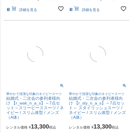
詳細を見る
詳細を見る
華やかで清潔な印象のネイビースーツ
華やかで清潔な印象のネイビースーツ
結婚式・二次会の参列者様向
結婚式・二次会の参列者様向
け 【r_wak_n_a_s】～7点セ
け 【r_sty_n_a_s】～7点セッ
ット～スリーピーススーツ / ネ
ト～ スタイリッシュスーツ /
イビー / スリム体型 / メンズ
ネイビー / スリム体型 / メンズ
（A体）
（A体）
13,300
13,300
レンタル価格
¥
税込
レンタル価格
¥
税込