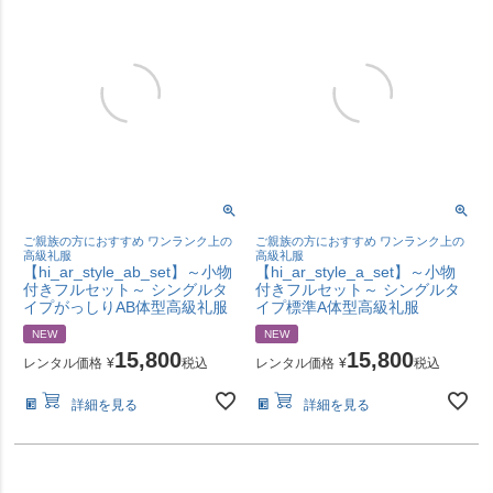
ご親族の方におすすめ ワンランク上の
ご親族の方におすすめ ワンランク上の
高級礼服
高級礼服
【hi_ar_style_ab_set】～小物
【hi_ar_style_a_set】～小物
付きフルセット～ シングルタ
付きフルセット～ シングルタ
イプがっしりAB体型高級礼服
イプ標準A体型高級礼服
NEW
NEW
15,800
15,800
レンタル価格
¥
税込
レンタル価格
¥
税込
詳細を見る
詳細を見る