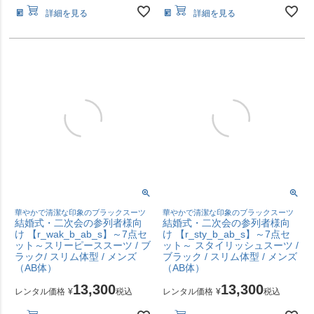
詳細を見る
詳細を見る
華やかで清潔な印象のブラックスーツ
華やかで清潔な印象のブラックスーツ
結婚式・二次会の参列者様向
結婚式・二次会の参列者様向
け 【r_wak_b_ab_s】～7点セ
け 【r_sty_b_ab_s】～7点セ
ット～スリーピーススーツ / ブ
ット～ スタイリッシュスーツ /
ラック/ スリム体型 / メンズ
ブラック / スリム体型 / メンズ
（AB体）
（AB体）
13,300
13,300
レンタル価格
¥
税込
レンタル価格
¥
税込