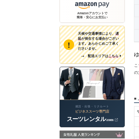
Y6
A6
Amazonアカウントで
簡単・安心にお支払い
Y7
天候や交通事情により、
遅
Y8
延
が発生する場合がござい
!
ます。あらかじめご了承く
ださいませ。
→ 配送エリアは
こちら
こ
の
■
就活・出張・リクルート
ビジネススーツ専門店
スーツレンタル
.com