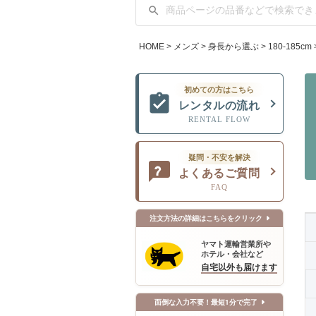
HOME
メンズ
身長から選ぶ
180-185cm
初めての方はこちら
レンタルの流れ
RENTAL FLOW
疑問・不安を解決
よくあるご質問
FAQ
注文方法の詳細はこちらをクリック
72
74
76
78
80
82
84
ヤマト運輸営業所や
ホテル・会社など
Y3
A3
AB3
自宅以外も届けます
Y4
A4
AB4
面倒な入力不要！最短1分で完了
Y5
A5