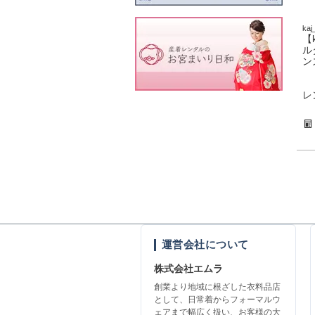
kaj
【
ル
ン
レ
運営会社について
株式会社エムラ
創業より地域に根ざした衣料品店
として、日常着からフォーマルウ
ェアまで幅広く扱い、お客様の大