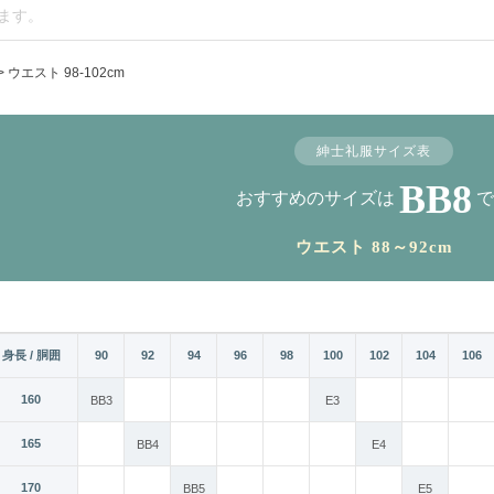
ウエスト 98-102cm
紳士礼服サイズ表
BB8
おすすめのサイズは
で
ウエスト 88～92cm
身長 / 胴囲
86
88
90
92
94
96
98
100
102
104
106
160
BB3
E3
165
BB4
E4
170
AB5
BB5
E5