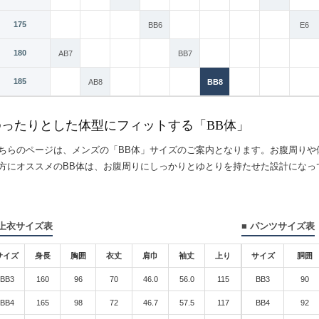
175
AB6
BB6
E6
180
A7
AB7
BB7
185
A8
AB8
BB8
ゆったりとした体型にフィットする「BB体」
ちらのページは、メンズの「BB体」サイズのご案内となります。お腹周りや
方にオススメのBB体は、お腹周りにしっかりとゆとりを持たせた設計になっ
 上衣サイズ表
■ パンツサイズ表
サイズ
身長
胸囲
衣丈
肩巾
袖丈
上り
サイズ
胴囲
BB3
160
96
70
46.0
56.0
115
BB3
90
BB4
165
98
72
46.7
57.5
117
BB4
92