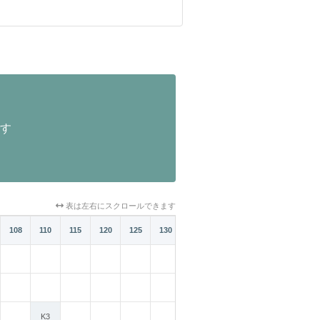
す
表は左右にスクロールできます
108
110
115
120
125
130
K3