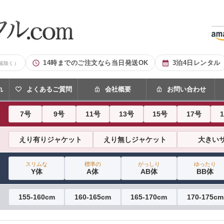
14時までのご注文なら当日発送OK
3泊4日レンタル
域除く）
れ
よくあるご質問
会社概要
お問い合わせ
7号
9号
11号
13号
15号
17号
えり有りジャケット
えり無しジャケット
大きい
スリムな
標準の
がっしり
ゆったり
Y体
A体
AB体
BB体
155-160cm
160-165cm
165-170cm
170-175cm