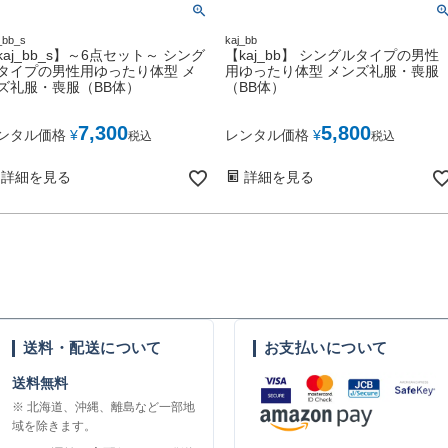
_bb_s
kaj_bb
kaj_bb_s】～6点セット～ シング
【kaj_bb】 シングルタイプの男性
タイプの男性用ゆったり体型 メ
用ゆったり体型 メンズ礼服・喪服
ズ礼服・喪服（BB体）
（BB体）
7,300
5,800
ンタル価格
¥
レンタル価格
¥
税込
税込
詳細を見る
詳細を見る
送料・配送について
お支払いについて
送料無料
※ 北海道、沖縄、離島など一部地
域を除きます。