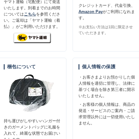
ヤマト運輸（宅配便）にて発送
クレジットカード、代金引換、
いたします。到着までのお時間
Amazon Pay
がご利用になれま
については
こちら
を参照くださ
す。
い。ご返却は「ヤマト運輸（着
払）」がご利用いただけます。
※お支払い方法は1回に限定させ
ていただきます。
梱包について
個人情報の保護
・お客さまよりお預かりした個
人情報を適切に管理し、法律に
基づく場合を除き第三者に開示
いたしません。
・お客様の個人情報は、商品の
発送・サービスのご案内・ご請
求管理以外には一切使用いたし
持ち運びがしやすいハンガー付
ません。
きのガーメントバッグに礼服を
入れて、綺麗な状態でお届けい