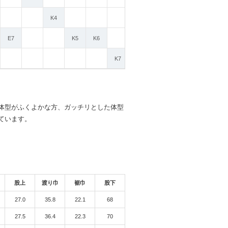
K4
E7
K5
K6
K7
体型がふくよかな方、ガッチリとした体型
ています。
股上
渡り巾
裾巾
股下
27.0
35.8
22.1
68
27.5
36.4
22.3
70