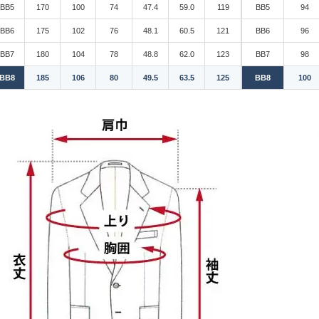
BB5
170
100
74
47.4
59.0
119
BB5
94
BB6
175
102
76
48.1
60.5
121
BB6
96
BB7
180
104
78
48.8
62.0
123
BB7
98
BB8
185
106
80
49.5
63.5
125
BB8
100