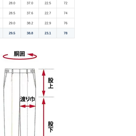
28.0
37.0
22.5
72
28.5
37.6
22.7
74
29.0
38.2
22.9
76
29.5
38.8
23.1
78