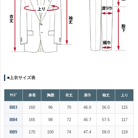
■上衣サイズ表
ｻｲｽﾞ
身長
胸囲
衣丈
肩巾
袖丈
上り
BB3
160
96
70
46.0
56.0
115
BB4
165
98
72
46.7
57.5
117
BB5
170
100
74
47.4
59.0
119