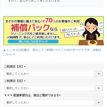
すので、あらかじめご了承くださいませ。
▲ レンタルの礼服を、安心してご利用いただくためのサービスです。詳細は
こちら ≫
ご利用日【月】
(
必
須
ご利用日【日】
)
(
必
須
▼▼▼ 配達希望日は、後ほど選択できます
)
(
必