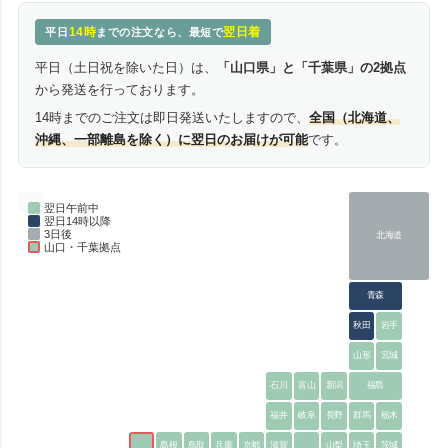
14時
翌日着
平日
までの注文なら、最短で
平日（土日祝を除いた日）は、
「山口県」と「千葉県」の2拠点
から発送を行っております。
14時までのご注文は即日発送いたしますので、
全国（北海道、
沖縄、一部離島を除く）に翌日のお届けが可能
です。
翌日午前中
翌日14時以降
3日後
北海道
山口・千葉拠点
青森
秋田
岩手
山形
宮城
石川
富山
新潟
福島
福井
岐阜
長野
群馬
栃木
島根
鳥取
兵庫
京都
滋賀
山梨
埼玉
茨城