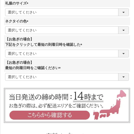
須
礼服のサイズ
)
(
必
須
ネクタイの色
)
(
必
須
【お急ぎの場合】
)
下記をクリックして最短の到着日時を確認した
(
必
須
【お急ぎの場合】
)
最短の到着日時をご確認ください
(
必
須
)