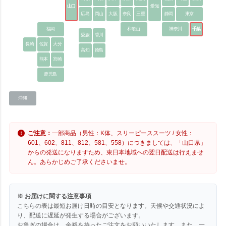
山口
愛知
広島
岡山
大阪
奈良
三重
静岡
東京
福岡
和歌山
神奈川
千葉
愛媛
香川
長崎
佐賀
大分
高知
徳島
熊本
宮崎
鹿児島
沖縄
ご注意：
一部商品（男性：K体、スリーピーススーツ / 女性：
601、602、811、812、581、558）につきましては、「山口県」
からの発送になりますため、東日本地域への翌日配送は行えませ
ん。あらかじめご了承くださいませ。
※ お届けに関する注意事項
こちらの表は最短お届け日時の目安となります。天候や交通状況によ
り、配送に遅延が発生する場合がございます。
お急ぎの場合は、余裕を持ったご注文をお願いいたします。また、一