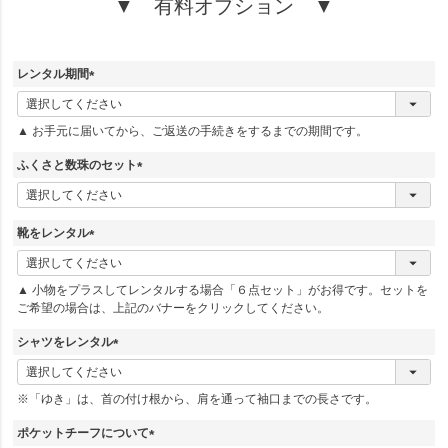
▼ 有料オプション ▼
レンタル期間
(
必
▲ お手元に届いてから、ご返送の手続きをするまでの期間です。
須
)
ふくさと数珠のセット
(
必
須
靴をレンタル
)
(
必
▲ 小物をプラスしてレンタルする場合「６点セット」がお得です。セットを
須
ご希望の場合は、上記のバナーをクリックしてください。
)
シャツをレンタル
(
必
※「ゆき」は、首の付け根から、肩を通って袖口までの長さです。
須
)
ポケットチーフについて