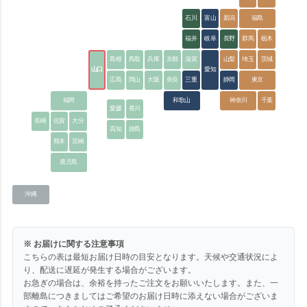
石川
富山
新潟
福島
福井
岐阜
長野
群馬
栃木
島根
鳥取
兵庫
京都
滋賀
山梨
埼玉
茨城
山口
愛知
広島
岡山
大阪
奈良
三重
静岡
東京
福岡
和歌山
神奈川
千葉
愛媛
香川
長崎
佐賀
大分
高知
徳島
熊本
宮崎
鹿児島
沖縄
※ お届けに関する注意事項
こちらの表は最短お届け日時の目安となります。天候や交通状況によ
り、配送に遅延が発生する場合がございます。
お急ぎの場合は、余裕を持ったご注文をお願いいたします。また、一
部離島につきましてはご希望のお届け日時に添えない場合がございま