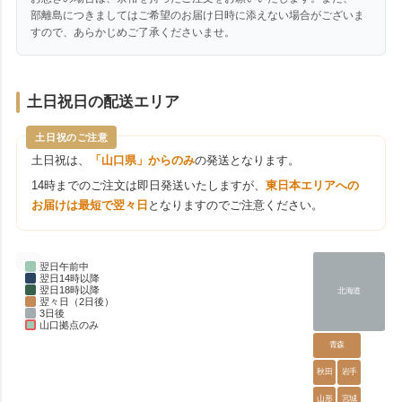
部離島につきましてはご希望のお届け日時に添えない場合がございま
すので、あらかじめご了承くださいませ。
土日祝日の配送エリア
土日祝のご注意
土日祝は、
「山口県」からのみ
の発送となります。
14時までのご注文は即日発送いたしますが、
東日本エリアへの
お届けは最短で翌々日
となりますのでご注意ください。
翌日午前中
翌日14時以降
翌日18時以降
北海道
翌々日（2日後）
3日後
山口拠点のみ
青森
秋田
岩手
山形
宮城