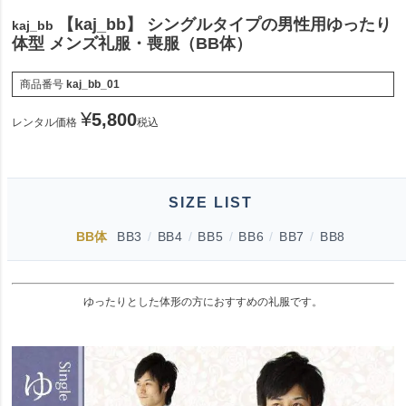
【kaj_bb】 シングルタイプの男性用ゆったり
kaj_bb
体型 メンズ礼服・喪服（BB体）
商品番号
kaj_bb_01
¥
5,800
レンタル価格
税込
SIZE LIST
BB体
BB3
/
BB4
/
BB5
/
BB6
/
BB7
/
BB8
ゆったりとした体形の方におすすめの礼服です。