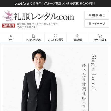
おかげさまで12周年！グループ累計レンタル実績 200,000着！
お問い合せ
マイページ
最短翌日お届け！クリーニング不要で
送料無料
そのまま返却OK！
TOP
レンタルの流れ
よくあるご質問
会社概要
カートを見る