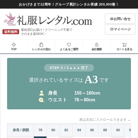
おかげさまで12周年！グループ累計レンタル実績 200,000着！
お問い合せ
マイページ
最短翌日お届け！クリーニング不要で
送料無料
そのまま返却OK！
TOP
レンタルの流れ
よくあるご質問
会社概要
カートを見る
STEP 3 / 3 ● ● ● 完了
A3
選択されているサイズは
です
身長
155～160cm
ウエスト
76～80cm
表は左右にスクロールできます →
72
身長 / 胴囲
74
76
78
80
82
84
86
88
90
92