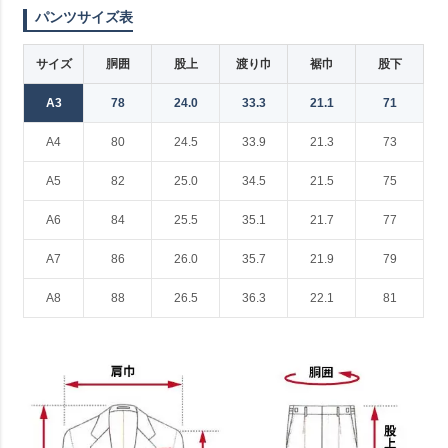
パンツサイズ表
サイズ
胴囲
股上
渡り巾
裾巾
股下
A3
78
24.0
33.3
21.1
71
A4
80
24.5
33.9
21.3
73
A5
82
25.0
34.5
21.5
75
A6
84
25.5
35.1
21.7
77
A7
86
26.0
35.7
21.9
79
A8
88
26.5
36.3
22.1
81