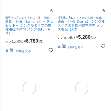
標準体の方におすすめの礼服・喪服。
標準体の方におすすめの礼服・喪服。
通夜・葬儀【kaj_a_s】 ～６点
通夜・葬儀【kaj_a】 シングル
セット～ シングルタイプの男
タイプの男性用標準体型 メン
性用標準体型 メンズ喪服（A
ズ喪服（A体）
体）
5,280
レンタル価格
¥
税込
6,780
レンタル価格
¥
税込
詳細を見る
詳細を見る