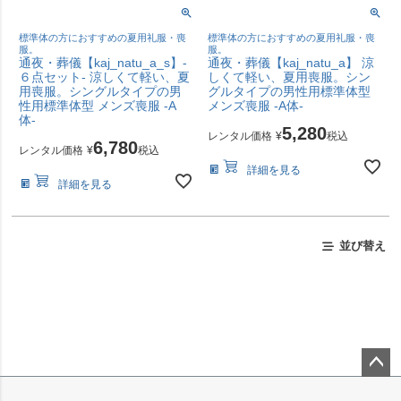
標準体の方におすすめの夏用礼服・喪
標準体の方におすすめの夏用礼服・喪
服。
服。
通夜・葬儀【kaj_natu_a_s】-
通夜・葬儀【kaj_natu_a】 涼
６点セット- 涼しくて軽い、夏
しくて軽い、夏用喪服。シン
用喪服。シングルタイプの男
グルタイプの男性用標準体型
性用標準体型 メンズ喪服 -A
メンズ喪服 -A体-
体-
5,280
レンタル価格
¥
税込
6,780
レンタル価格
¥
税込
詳細を見る
詳細を見る
並び替え
ペー