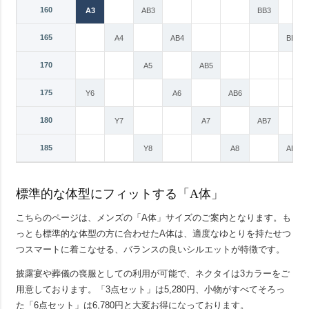
160
Y3
A3
AB3
BB3
165
Y4
A4
AB4
BB4
170
Y5
A5
AB5
175
Y6
A6
AB6
180
Y7
A7
AB7
185
Y8
A8
AB8
標準的な体型にフィットする「A体」
こちらのページは、メンズの「A体」サイズのご案内となります。も
っとも標準的な体型の方に合わせたA体は、適度なゆとりを持たせつ
つスマートに着こなせる、バランスの良いシルエットが特徴です。
披露宴や葬儀の喪服としての利用が可能で、ネクタイは3カラーをご
用意しております。「3点セット」は5,280円、小物がすべてそろっ
た「6点セット」は6,780円と大変お得になっております。