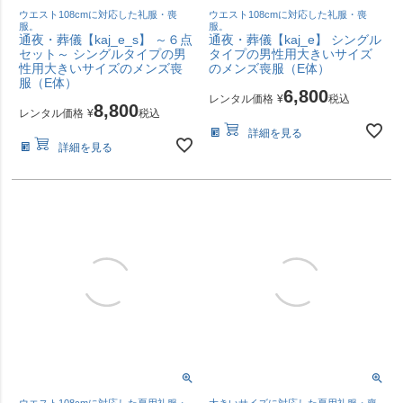
ウエスト108cmに対応した礼服・喪
ウエスト108cmに対応した礼服・喪
服。
服。
通夜・葬儀【kaj_e_s】 ～６点
通夜・葬儀【kaj_e】 シングル
セット～ シングルタイプの男
タイプの男性用大きいサイズ
性用大きいサイズのメンズ喪
のメンズ喪服（E体）
服（E体）
6,800
レンタル価格
¥
税込
8,800
レンタル価格
¥
税込
詳細を見る
詳細を見る
ウエスト108cmに対応した夏用礼服・
大きいサイズに対応した夏用礼服・喪