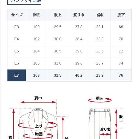
パンツサイズ表
サイズ
胴囲
股上
渡り巾
裾巾
股下
E3
100
29.5
37.8
23.1
68
E4
102
30.0
38.4
23.3
70
E5
104
30.5
39.0
23.5
72
E6
106
31.0
39.6
23.7
74
E7
108
31.5
40.2
23.9
76