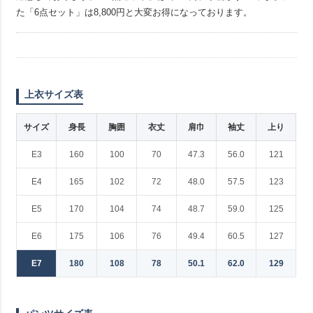
た「6点セット」は8,800円と大変お得になっております。
上衣サイズ表
サイズ
身長
胸囲
衣丈
肩巾
袖丈
上り
E3
160
100
70
47.3
56.0
121
E4
165
102
72
48.0
57.5
123
E5
170
104
74
48.7
59.0
125
E6
175
106
76
49.4
60.5
127
E7
180
108
78
50.1
62.0
129