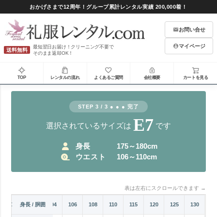
おかげさまで12周年！グループ累計レンタル実績 200,000着！
お問い合せ
マイページ
最短翌日お届け！クリーニング不要で
送料無料
そのまま返却OK！
TOP
レンタルの流れ
よくあるご質問
会社概要
カートを見る
STEP 3 / 3 ● ● ● 完了
E7
選択されているサイズは
です
身長
175～180cm
ウエスト
106～110cm
表は左右にスクロールできます →
100
身長 / 胴囲
102
104
106
108
110
115
120
125
130