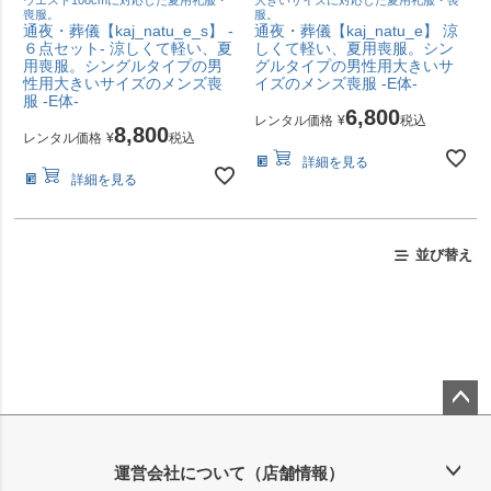
喪服。
服。
通夜・葬儀【kaj_natu_e_s】 -
通夜・葬儀【kaj_natu_e】 涼
６点セット- 涼しくて軽い、夏
しくて軽い、夏用喪服。シン
用喪服。シングルタイプの男
グルタイプの男性用大きいサ
性用大きいサイズのメンズ喪
イズのメンズ喪服 -E体-
服 -E体-
6,800
レンタル価格
¥
税込
8,800
レンタル価格
¥
税込
詳細を見る
詳細を見る
並び替え
ペー
ジト
ップ
運営会社について（店舗情報）
へ