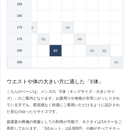
160
E3
165
E4
170
E5
K3
175
E6
K4
180
E7
K5
K6
185
BB8
K7
ウエストや体の大きい方に適した「E体」
こちらのページは、メンズの「E体（キングサイズ・大きいサイ
ズ）」のご案内となります。お腹周りや体格が非常にがっしりされ
ている方でも、窮屈感なく快適にご着用いただけるように設計され
た安心のゆったりサイズです。
披露宴や葬儀の喪服としての利用が可能で、ネクタイは3カラーをご
用意しております。「3点セット」は6,800円、小物がすべてそろっ