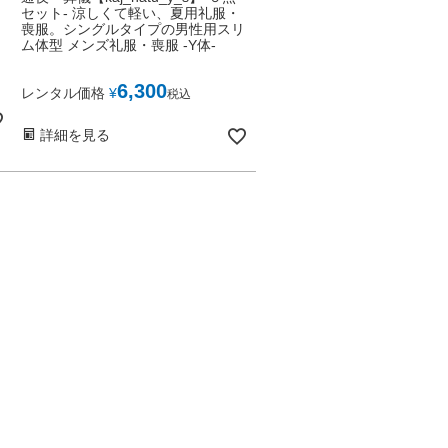
セット- 涼しくて軽い、夏用礼服・
喪服。シングルタイプの男性用スリ
ム体型 メンズ礼服・喪服 -Y体-
6,300
レンタル価格
¥
税込
詳細を見る