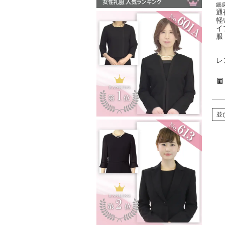
細
通
軽
イ
服
レ
並