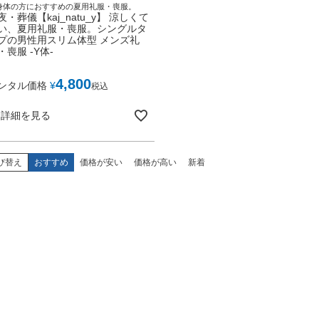
身体の方におすすめの夏用礼服・喪服。
夜・葬儀【kaj_natu_y】 涼しくて
い、夏用礼服・喪服。シングルタ
プの男性用スリム体型 メンズ礼
・喪服 -Y体-
4,800
ンタル価格
¥
税込
詳細を見る
び替え
おすすめ
価格が安い
価格が高い
新着