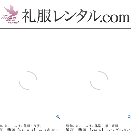
身の方に、スリム礼服・喪服。
細身の方に、スリム体型 礼服・喪服。
夜・葬儀【kaj_y_s】 ～６点セッ
通夜・葬儀 【kaj_y】 シングルタ