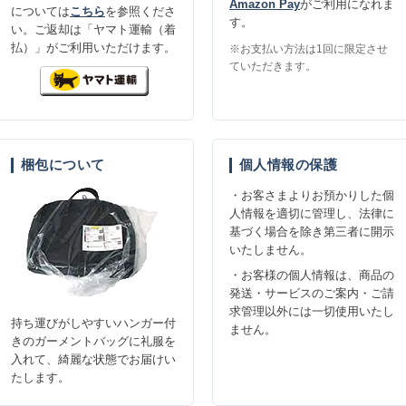
Amazon Pay
がご利用になれま
については
こちら
を参照くださ
す。
い。ご返却は「ヤマト運輸（着
払）」がご利用いただけます。
※お支払い方法は1回に限定させ
ていただきます。
梱包について
個人情報の保護
・お客さまよりお預かりした個
人情報を適切に管理し、法律に
基づく場合を除き第三者に開示
いたしません。
・お客様の個人情報は、商品の
発送・サービスのご案内・ご請
求管理以外には一切使用いたし
持ち運びがしやすいハンガー付
ません。
きのガーメントバッグに礼服を
入れて、綺麗な状態でお届けい
たします。