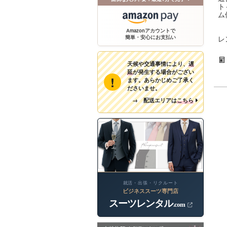
ト
ム
Amazonアカウントで
簡単・安心にお支払い
レ
天候や交通事情により、
遅
延
が発生する場合がござい
!
ます。あらかじめご了承く
ださいませ。
→ 配送エリアは
こちら
就活・出張・リクルート
ビジネススーツ専門店
スーツレンタル
.com