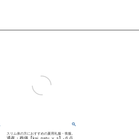
スリム体の方におすすめの夏用礼服・喪服。
イ
通夜・葬儀【kaj_natu_y_s】-６点