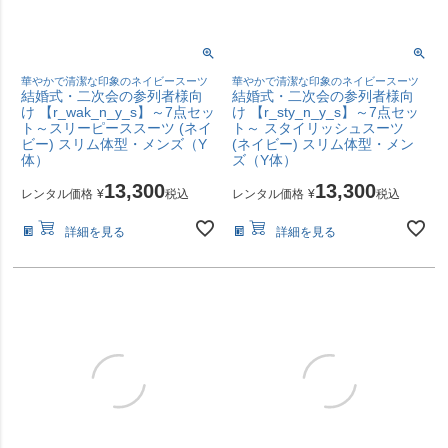
華やかで清潔な印象のネイビースーツ
華やかで清潔な印象のネイビースーツ
結婚式・二次会の参列者様向
結婚式・二次会の参列者様向
け 【r_wak_n_y_s】～7点セッ
け 【r_sty_n_y_s】～7点セッ
ト～スリーピーススーツ (ネイ
ト～ スタイリッシュスーツ
ビー) スリム体型・メンズ（Y
(ネイビー) スリム体型・メン
体）
ズ（Y体）
13,300
13,300
レンタル価格
¥
税込
レンタル価格
¥
税込
詳細を見る
詳細を見る