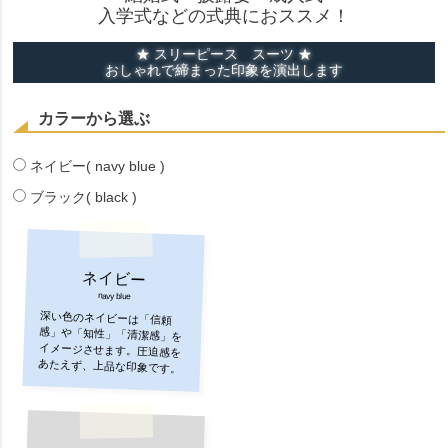
入学式などの式典におススメ！
★ スリーピース スーツ ★
おしゃれで締まった印象を演出します
カラーから選ぶ
ネイビー( navy blue )
ブラック( black )
ネイビー
navy blue
深い色のネイビーは「信頼
感」や「知性」「清潔感」を
イメージさせます。圧迫感を
あたえず、上品な印象です。