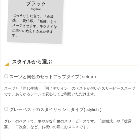
ブラック
navy blue
はっきりした色で、「高級
感」「責任感」「威厳」をイ
メージさせます。ネクタイな
ど周りの色を引き立たせま
す。
スタイルから選ぶ
スーツと同色のセットアップタイプ( setup )
スーツと「同じ生地」「同じデザイン」のベストが付いたスリーピーススーツ
です。あらゆるシーンで安心してご利用いただけます。
グレーベストのスタイリッシュタイプ( stylish )
グレーのベストで、華やかな印象のスリーピースです。「結婚式」や「披露
宴」「二次会」など、お祝いの席におススメです。