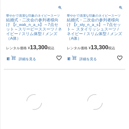
華やかで清潔な印象のネイビースーツ
華やかで清潔な印象のネイビースーツ
結婚式・二次会の参列者様向
結婚式・二次会の参列者様向
け 【r_wak_n_a_s】～7点セ
け 【r_sty_n_a_s】～7点セッ
ット～スリーピーススーツ / ネ
ト～ スタイリッシュスーツ /
イビー / スリム体型 / メンズ
ネイビー / スリム体型 / メンズ
（A体）
（A体）
13,300
13,300
レンタル価格
¥
税込
レンタル価格
¥
税込
詳細を見る
詳細を見る