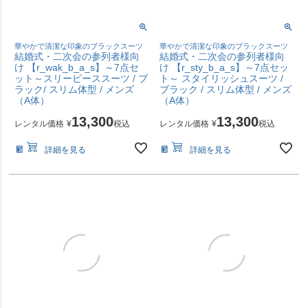
華やかで清潔な印象のブラックスーツ
華やかで清潔な印象のブラックスーツ
結婚式・二次会の参列者様向
結婚式・二次会の参列者様向
け 【r_wak_b_a_s】～7点セ
け 【r_sty_b_a_s】～7点セッ
ット～スリーピーススーツ / ブ
ト～ スタイリッシュスーツ /
ラック/ スリム体型 / メンズ
ブラック / スリム体型 / メンズ
（A体）
（A体）
13,300
13,300
レンタル価格
¥
税込
レンタル価格
¥
税込
詳細を見る
詳細を見る