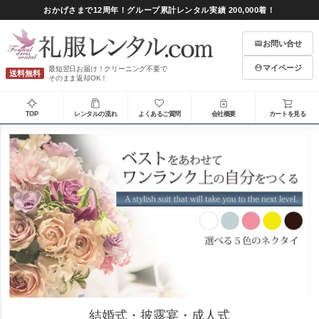
おかげさまで12周年！グループ累計レンタル実績 200,000着！
お問い合せ
マイページ
最短翌日お届け！クリーニング不要で
送料無料
そのまま返却OK！
TOP
レンタルの流れ
よくあるご質問
会社概要
カートを見る
結婚式・披露宴・成人式