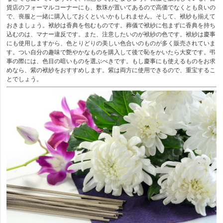
貨店のフォーマルコーナーにも、数珠が置いてあるので高価でなくとも良いの
で、喪服と一緒に購入しておくといいかもしれません。そして、袱紗も揃えて
おきましょう。袱紗は香典を包むものです。葬儀で袱紗に包まずに香典を持ち
込むのは、マナー違反です。また、注意したいのが袱紗の色です。袱紗は慶事
にも使用しますから、色とりどりの美しい色合いのものが多く販売されていま
す。つい自分の趣味で艶やかなものを購入して後で恥をかいたら大変です。弔
事の際には、色目の暗いものを選ぶべきです。もし慶事にも使えるものをお求
めなら、紫の袱紗をおすすめします。紫は両方に使用できるので、重宝するこ
とでしょう。