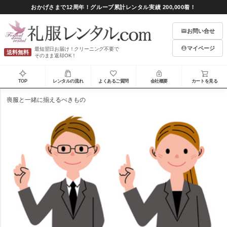
おかげさまで12周年！グループ累計レンタル実績 200,000着！
お問い合せ
マイページ
最短翌日お届け！クリーニング不要で
送料無料
そのまま返却OK！
TOP
レンタルの流れ
よくあるご質問
会社概要
カートを見る
喪服と一緒に揃えるべきもの