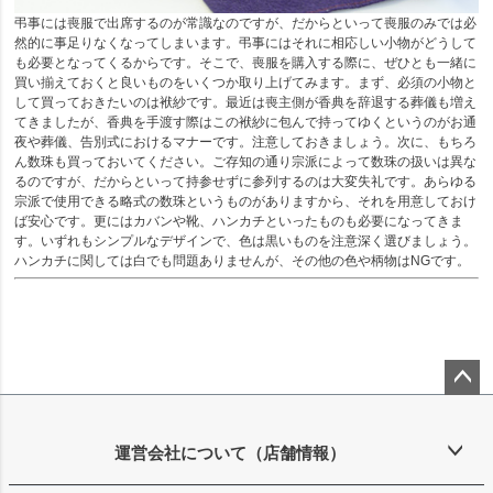
弔事には喪服で出席するのが常識なのですが、だからといって喪服のみでは必
然的に事足りなくなってしまいます。弔事にはそれに相応しい小物がどうして
も必要となってくるからです。そこで、喪服を購入する際に、ぜひとも一緒に
買い揃えておくと良いものをいくつか取り上げてみます。まず、必須の小物と
して買っておきたいのは袱紗です。最近は喪主側が香典を辞退する葬儀も増え
てきましたが、香典を手渡す際はこの袱紗に包んで持ってゆくというのがお通
夜や葬儀、告別式におけるマナーです。注意しておきましょう。次に、もちろ
ん数珠も買っておいてください。ご存知の通り宗派によって数珠の扱いは異な
るのですが、だからといって持参せずに参列するのは大変失礼です。あらゆる
宗派で使用できる略式の数珠というものがありますから、それを用意しておけ
ば安心です。更にはカバンや靴、ハンカチといったものも必要になってきま
す。いずれもシンプルなデザインで、色は黒いものを注意深く選びましょう。
ハンカチに関しては白でも問題ありませんが、その他の色や柄物はNGです。
ペー
ジト
ップ
運営会社について（店舗情報）
へ