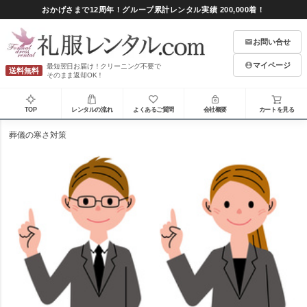
おかげさまで12周年！グループ累計レンタル実績 200,000着！
お問い合せ
マイページ
最短翌日お届け！クリーニング不要で
送料無料
そのまま返却OK！
TOP
レンタルの流れ
よくあるご質問
会社概要
カートを見る
葬儀の寒さ対策