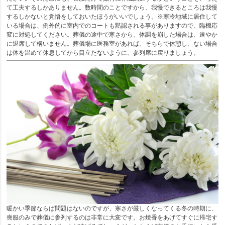
て工夫するしかありません。数時間のことですから、我慢できるところは我慢
するしかないと覚悟をしておいたほうがいいでしょう。※寒冷地域に居住して
いる場合は、例外的に室内でのコートも黙認される事がありますので、臨機応
変に対処してください。葬儀の途中で寒さから、体調を崩した場合は、速やか
に退席して構いません。葬儀場に医務室があれば、そちらで休憩し、ない場合
は体を温めて休息してから目立たないように、参列席に戻りましょう。
暖かい季節ならば問題はないのですが、寒さが厳しくなってくる冬の時期に、
喪服のみで葬儀に参列するのは非常に大変です。お焼香をあげてすぐに帰宅す