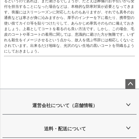
るというのであれば、まだ凌げるでしょうが、たとえば葬儀のお手伝いから受
付を担当することになった場合などは、本格的な防寒対策が必要となってきま
す。喪服にはスリーシーズンに対応したものもありますが、それでも真冬のお
通夜などは寒さが身に沁みますから、厚手のインナーを下に着たり、携帯型の
使い捨てカイロ等を貼りつけたりして、あらかじめ寒気そのものに備えておき
ましょう。上着としてコートを着るのも良い方法です。しかし、この場合、毛
皮のコートや革コートの着用に関しては、意識的に避けた方が無難です。いず
れも殺生をイメージさせるという点から、故人を偲ぶ弔辞には相応しくないと
されています。出来るだけ地味な、光沢のない生地の黒いコートを羽織るよう
にしておきましょう。
ペー
ジト
ップ
運営会社について（店舗情報）
へ
送料・配送について