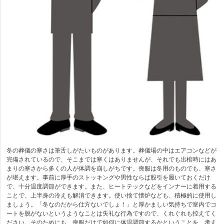
冬の葬儀の寒さは筆舌しがたいものがあります。葬儀場の中はエアコンなどが
完備されているので、そこまでは寒くはありませんが、それでも出棺時にはあ
まりの寒さから多くの人が体調を崩しがちです。喪服は冬用のものでも、寒さ
が堪えます。事前に厚手のストッキングや男性ならば股引を履いておくだけ
で、十分温度調節ができます。また、ヒートテックなどをインナーに着用する
ことで、上半身の冷えも解消できます。使い捨て懐炉なども、積極的に使用し
ましょう。「冬なのだから仕方ないでしょ！」と厚かましい気持ちで室内でコ
ートを脱がないというようなことは失礼な行為ですので、くれぐれも控えてく
ださい。そのためにも、喪服だけで如何に体温調節するかということを、考え