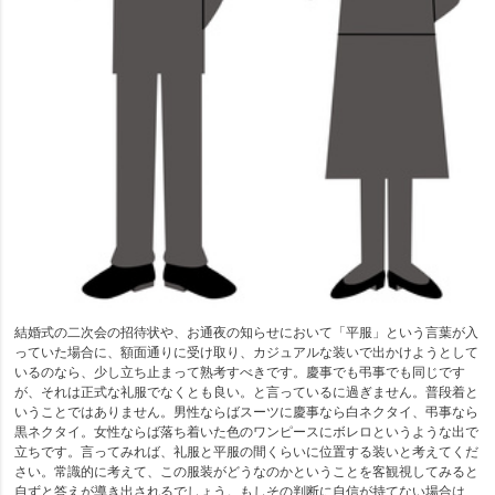
結婚式の二次会の招待状や、お通夜の知らせにおいて「平服」という言葉が入
っていた場合に、額面通りに受け取り、カジュアルな装いで出かけようとして
いるのなら、少し立ち止まって熟考すべきです。慶事でも弔事でも同じです
が、それは正式な礼服でなくとも良い。と言っているに過ぎません。普段着と
いうことではありません。男性ならばスーツに慶事なら白ネクタイ、弔事なら
黒ネクタイ。女性ならば落ち着いた色のワンピースにボレロというような出で
立ちです。言ってみれば、礼服と平服の間くらいに位置する装いと考えてくだ
さい。常識的に考えて、この服装がどうなのかということを客観視してみると
自ずと答えが導き出されるでしょう。もしその判断に自信が持てない場合は、