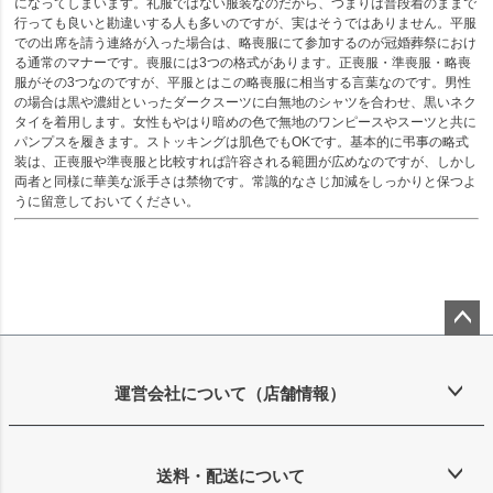
になってしまいます。礼服ではない服装なのだから、つまりは普段着のままで
行っても良いと勘違いする人も多いのですが、実はそうではありません。平服
での出席を請う連絡が入った場合は、略喪服にて参加するのが冠婚葬祭におけ
る通常のマナーです。喪服には3つの格式があります。正喪服・準喪服・略喪
服がその3つなのですが、平服とはこの略喪服に相当する言葉なのです。男性
の場合は黒や濃紺といったダークスーツに白無地のシャツを合わせ、黒いネク
タイを着用します。女性もやはり暗めの色で無地のワンピースやスーツと共に
パンプスを履きます。ストッキングは肌色でもOKです。基本的に弔事の略式
装は、正喪服や準喪服と比較すれば許容される範囲が広めなのですが、しかし
両者と同様に華美な派手さは禁物です。常識的なさじ加減をしっかりと保つよ
うに留意しておいてください。
ペー
ジト
ップ
運営会社について（店舗情報）
へ
送料・配送について