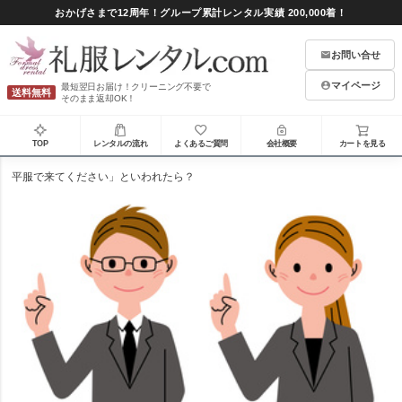
おかげさまで12周年！グループ累計レンタル実績 200,000着！
お問い合せ
マイページ
最短翌日お届け！クリーニング不要で
送料無料
そのまま返却OK！
TOP
レンタルの流れ
よくあるご質問
会社概要
カートを見る
平服で来てください」といわれたら？