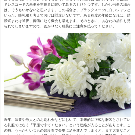
ドレスコードの基準を主催者に聞いてみるのもひとつです。しかし弔事の場合
は、そうもいかないと思います。この場合は、ブラックスーツに白いシャツと
いった、略礼服と考えておけば間違いないです。ある程度の年齢になれば、結
婚式または通夜、葬儀に赴く機会も増えます。そのときに、あなたの品性も見
られてしまいますので、ぬかりなく服装には注意を払ってください。
近年、法要や故人とのお別れ会などにおいて、本来的に正式な服装とされてい
る礼服ではなく「平服で来てください」という連絡が入ることがあります。こ
の時、うっかりいつもの普段着で会場に足を運んでしまうと、まず大変なこと