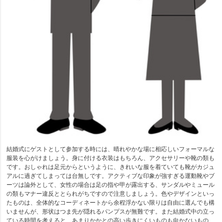
結婚式にゲストとして参加する時には、晴れやかな場に相応しいフォーマルな
服装を心がけましょう。身に付ける衣装はもちろん、アクセサリーや靴の類も
です。おしゃれは足元からというように、きれいな服を着ていても靴がカジュ
アルに過ぎてしまっては台無しです。アクティブな印象が強すぎる運動靴やブ
ーツは論外として、女性の場合は足の指や甲が露出する、サンダルやミュール
の類もマナー違反ととられがちですので注意しましょう。色やデザインといっ
たものは、全体的なコーディネートから余程浮かない限りは自由に選んでも構
いませんが、形状はつま先が隠れるパンプスが無難です。また結婚式中の立っ
ている時間を考えると、あまりかかとの高い歩きにくいものも向かないもの