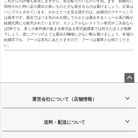
これからの評価も変化しますから、気を配りたいものですね。まず、結婚式に
招待された時に足の露出が多いものと少な過ぎるものは避けましょう。正装は
パンプスとされています。かかととつま先を隠すのは、結婚式のマナーとして
は基本です。最近ではつま先のみを隠してかかとは露出するミュール系の靴が
結婚式用にも販売されていますが、カジュアルなレストラン挙式や二次会なら
ばOKでも、多くの参列者の集まる格式ある挙式披露宴では控えたほうが無難
でしょう。逆にブーツのような露出が極端に少ない靴も避けましょう。冬場の
結婚式でも、ブーツは非礼にあたりますので、ブーツは厳禁と心得てくださ
い。
ペー
ジト
ップ
運営会社について（店舗情報）
へ
送料・配送について