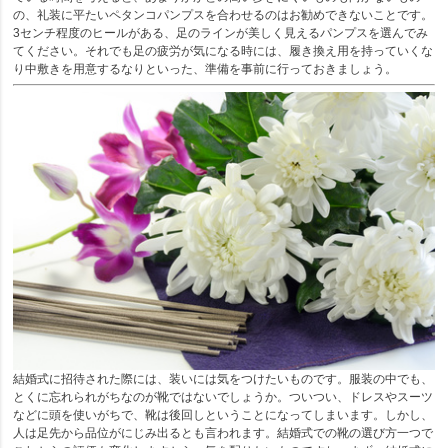
の、礼装に平たいペタンコパンプスを合わせるのはお勧めできないことです。
3センチ程度のヒールがある、足のラインが美しく見えるパンプスを選んでみ
てください。それでも足の疲労が気になる時には、履き換え用を持っていくな
り中敷きを用意するなりといった、準備を事前に行っておきましょう。
結婚式に招待された際には、装いには気をつけたいものです。服装の中でも、
とくに忘れられがちなのが靴ではないでしょうか。ついつい、ドレスやスーツ
などに頭を使いがちで、靴は後回しということになってしまいます。しかし、
人は足先から品位がにじみ出るとも言われます。結婚式での靴の選び方一つで