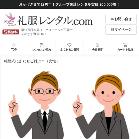
おかげさまで12周年！グループ累計レンタル実績 200,000着！
お問い合せ
マイページ
最短翌日お届け！クリーニング不要で
送料無料
そのまま返却OK！
TOP
レンタルの流れ
よくあるご質問
会社概要
カートを見る
結婚式にあわせる靴は？（女性）