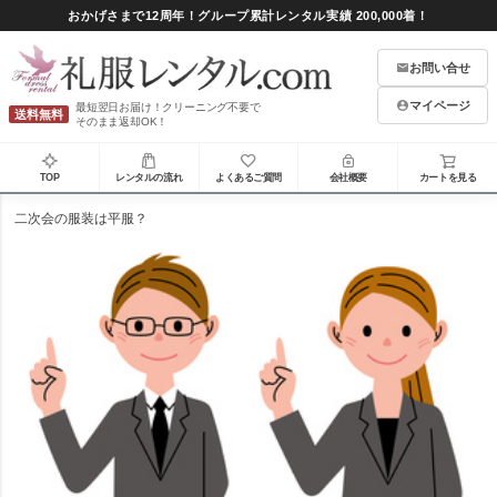
おかげさまで12周年！グループ累計レンタル実績 200,000着！
お問い合せ
マイページ
最短翌日お届け！クリーニング不要で
送料無料
そのまま返却OK！
TOP
レンタルの流れ
よくあるご質問
会社概要
カートを見る
二次会の服装は平服？