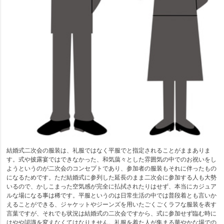
結婚式二次会の服装は、礼服ではなく平服でと指定されることがままありま
す。式や披露宴ではできなかった、和気藹々とした雰囲気の中でのお祝いをし
ようというのが二次会のコンセプトであり、参加者の服装もそれに伴ったもの
になるためです。ただ結婚式に参列した延長のまま二次会に参加する人も大勢
いるので、かしこまった空気感が完全に払拭されたりはせず、本当にカジュア
ルな場になる事は稀です。平服というのは日常生活の中では普段着とも言いか
えることができる、ジャケットやジーンズを用いたごくごくラフな服装を表す
言葉ですが、それでも状況は結婚式の二次会ですから、式に参加せず臨む時に
はやや認識を変えなくてはなりません。礼服を着た人が集まる華やかな場での