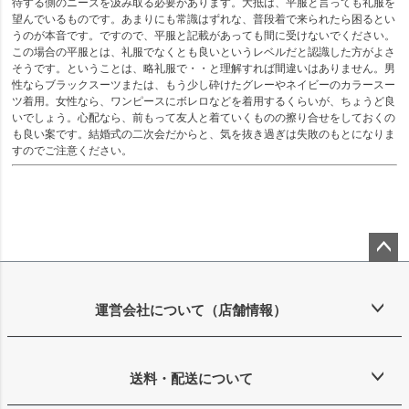
待する側のニーズを汲み取る必要があります。大抵は、平服と言っても礼服を
望んでいるものです。あまりにも常識はずれな、普段着で来られたら困るとい
うのが本音です。ですので、平服と記載があっても間に受けないでください。
この場合の平服とは、礼服でなくとも良いというレベルだと認識した方がよさ
そうです。ということは、略礼服で・・と理解すれば間違いはありません。男
性ならブラックスーツまたは、もう少し砕けたグレーやネイビーのカラースー
ツ着用。女性なら、ワンピースにボレロなどを着用するくらいが、ちょうど良
いでしょう。心配なら、前もって友人と着ていくものの擦り合せをしておくの
も良い案です。結婚式の二次会だからと、気を抜き過ぎは失敗のもとになりま
すのでご注意ください。
ペー
ジト
ップ
運営会社について（店舗情報）
へ
送料・配送について