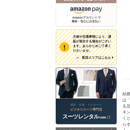
Amazonアカウントで
簡単・安心にお支払い
天候や交通事情により、
遅
延
が発生する場合がござい
!
ます。あらかじめご了承く
ださいませ。
→ 配送エリアは
こちら
結
は
就活・出張・リクルート
る
ビジネススーツ専門店
キ
スーツレンタル
.com
く
ら