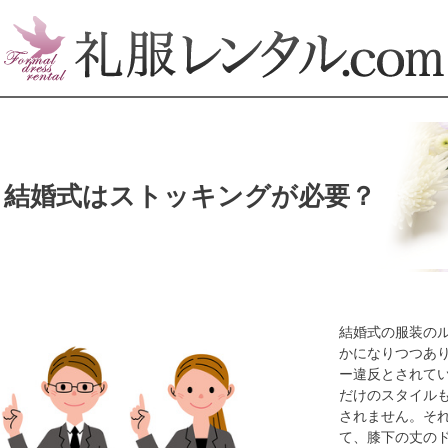
結婚式はストッキングが必要？
結婚式の服装の
かになりつつあ
ー違反とされて
だけのスタイル
されません。そ
て、膝下の丈の