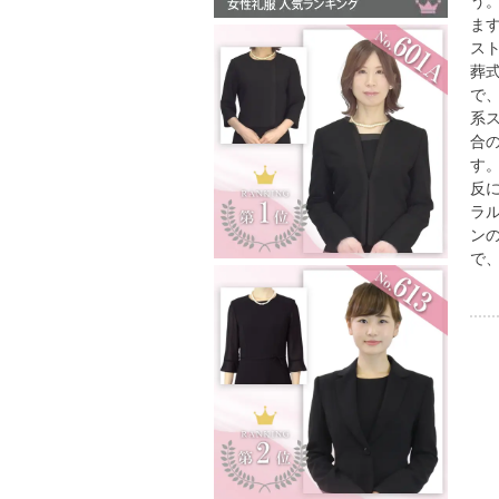
う
ま
ス
葬
で
系
合
す
反
ラ
ン
で