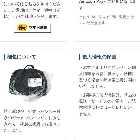
Amazon Pay
がご利用になれま
については
こちら
を参照くださ
す。
い。ご返却は「ヤマト運輸（着
払）」がご利用いただけます。
※お支払い方法は1回に限定させ
ていただきます。
梱包について
個人情報の保護
・お客さまよりお預かりした個
人情報を適切に管理し、法律に
基づく場合を除き第三者に開示
いたしません。
・お客様の個人情報は、商品の
発送・サービスのご案内・ご請
求管理以外には一切使用いたし
持ち運びがしやすいハンガー付
ません。
きのガーメントバッグに礼服を
入れて、綺麗な状態でお届けい
たします。