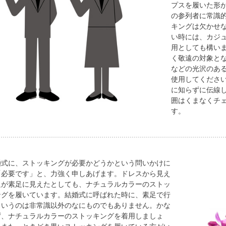
プスを履いた形
の参列者に常識
キングは欠かせ
い時には、カジ
用としても構い
く敬遠の対象と
などの光沢のあ
使用してくださ
に知らずに伝線
囲はくまなくチ
す。
婚式に、ストッキングが必要かどうかという問いかけに
「必要です」と、力強く申しあげます。ドレスから見え
足が素足に見えたとしても、ナチュラルカラーのストッ
ングを履いています。結婚式に呼ばれた時に、素足で行
というのは非常識以外のなにものでもありません。かな
ず、ナチュラルカラーのストッキングを着用しましょ