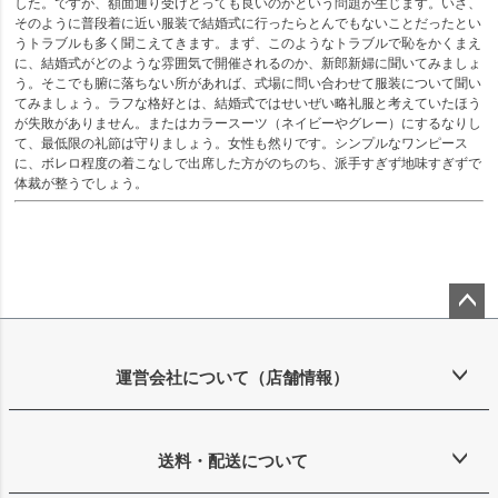
した。ですが、額面通り受けとっても良いのかという問題が生じます。いざ、
そのように普段着に近い服装で結婚式に行ったらとんでもないことだったとい
うトラブルも多く聞こえてきます。まず、このようなトラブルで恥をかくまえ
に、結婚式がどのような雰囲気で開催されるのか、新郎新婦に聞いてみましょ
う。そこでも腑に落ちない所があれば、式場に問い合わせて服装について聞い
てみましょう。ラフな格好とは、結婚式ではせいぜい略礼服と考えていたほう
が失敗がありません。またはカラースーツ（ネイビーやグレー）にするなりし
て、最低限の礼節は守りましょう。女性も然りです。シンプルなワンピース
に、ボレロ程度の着こなしで出席した方がのちのち、派手すぎず地味すぎずで
体裁が整うでしょう。
ペー
ジト
ップ
運営会社について（店舗情報）
へ
送料・配送について