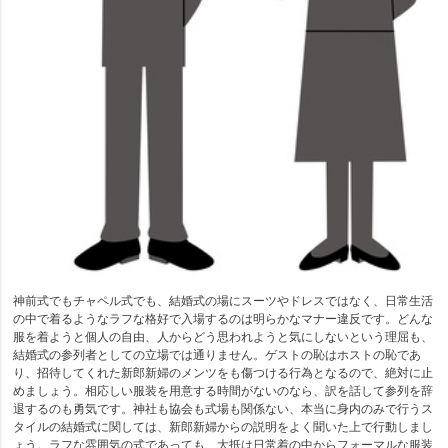
神前式でもチャペル式でも、結婚式の場にスーツやドレスではなく、日常生活
の中で着るようなラフな格好で入場するのは明らかなマナー違反です。どんな
服を着ようと個人の自由、人からどう思われようと気にしないという理屈も、
結婚式の参列者としての立場では通りません。ゲストの恥はホストの恥であ
り、招待してくれた新郎新婦のメンツをも傷つける行為となるので、絶対に止
めましょう。相応しい服装を用意する時間がないのなら、訳を話して参列を辞
退するのも勇気です。神社も協会も式場も関係ない、本当に身内のみで行うス
タイルの結婚式に関しては、新郎新婦からの説明をよく聞いた上で行動しまし
ょう。ラフな雰囲気の式であっても、大抵は日常着の中からフォーマルな服装