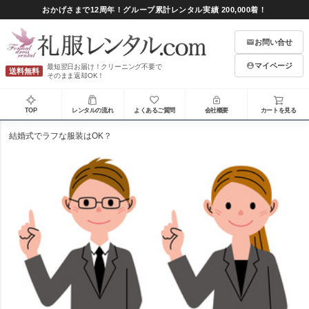
おかげさまで12周年！グループ累計レンタル実績 200,000着！
お問い合せ
マイページ
最短翌日お届け！クリーニング不要で
送料無料
そのまま返却OK！
TOP
レンタルの流れ
よくあるご質問
会社概要
カートを見る
結婚式でラフな服装はOK？