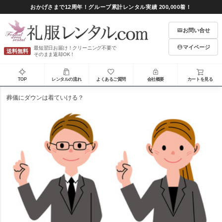
おかげさまで12周年！グループ累計レンタル実績 200,000着！
お問い合せ
マイページ
最短翌日お届け！クリーニング不要で
送料無料
そのまま返却OK！
TOP
レンタルの流れ
よくあるご質問
会社概要
カートを見る
葬儀にダウンは着ていける？