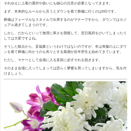
それゆえに上着の選択や扱いにも細心の注意が必要となってきます。
まず、本来的なルールから言うとダウンを着て葬儀に行くのはNGです。
葬儀はフォーマルなスタイルで出席するのがマナーですから、ダウンではカジ
ュアル過ぎてしまうのです。
しかし、だからといって無理に寒さを我慢して、翌日風邪をひいてしまったり
しては大変ですよね。
そうした観点から、妥協案というわけではないのですが、冬は喪服の上にダウ
ンを着て葬儀に向かうのも有りとする風潮が近年芽生え始めてきています。
ただし、マナーとして会場に入る直前に必ずそれを脱ぎます。
そのまま会場に入ってしまっては恐らく顰蹙を買ってしまいますから、気を付
けましょう。