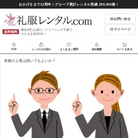
おかげさまで12周年！グループ累計レンタル実績 200,000着！
お問い合せ
マイページ
最短翌日お届け！クリーニング不要で
送料無料
そのまま返却OK！
TOP
レンタルの流れ
よくあるご質問
会社概要
カートを見る
喪服の上着は脱いでもよいか？