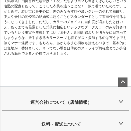
て結婚式に招待された場合は「主役」たちより目立ち過ぎてはならないという
暗黙の配慮もあって、こうした衣装を迷うことなく一択で着ていたのです。し
かし近年、若い世代を中心に、黒のみならず紺や濃いグレーのそれで着飾り、
友人や会社の同僚等の結婚式に赴くことがスタンダードとして市民権を得るよ
うになってきました。ただし、カラーのチョイスに自由度が増加したとはい
え、あくまでも荘厳とした式典に相応しいシックなダークカラーのみが許され
ているという現実を無視してはいけません。新郎新婦よりも明らかに目立って
しまうような、派手すぎるカラースーツを着てゲスト参加するのは言うまでも
無くマナー違反です。もちろん、あからさまな柄物も控えるべきで、基本的に
は無地が一番好ましく、そうでない場合は薄めのストライプ柄程度までが許容
される範囲であると心得ておきましょう。
ペー
ジト
ップ
運営会社について（店舗情報）
へ
送料・配送について