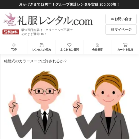
おかげさまで12周年！グループ累計レンタル実績 200,000着！
お問い合せ
マイページ
最短翌日お届け！クリーニング不要で
送料無料
そのまま返却OK！
TOP
レンタルの流れ
よくあるご質問
会社概要
カートを見る
結婚式のカラースーツは許されるか？