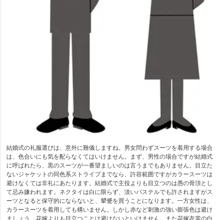
結婚式の礼服選びは、意外に難儀しますね。男女問わずスーツを着用する場合
は、色合いにも気を配らなくてはいけません。まず、男性の場合ですが結婚式
に呼ばれたら、黒のスーツが一番望ましいのは言うまでもありません。目立た
ないジャケットの同色系ストライプまでなら、許容範囲ですがカラースーツは
避けなくては非礼にあたります。結婚式で主役よりも目立つのは愚の骨頂とし
て忌み嫌われます。ネクタイは白に限らず、淡いパステルでも許されますがス
ーツとなると保守的にならないと、顰蹙を買うことになります。一方女性は、
カラースーツを着用しても構いません。しかし赤など刺激の強い膨張色は避け
ましょう。花嫁よりも目立つことは避けないといけません。また花嫁衣裳の白