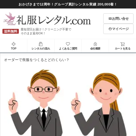
おかげさまで12周年！グループ累計レンタル実績 200,000着！
お問い合せ
マイページ
最短翌日お届け！クリーニング不要で
送料無料
そのまま返却OK！
TOP
レンタルの流れ
よくあるご質問
会社概要
カートを見る
オーダーで喪服をつくるとどのくらい？