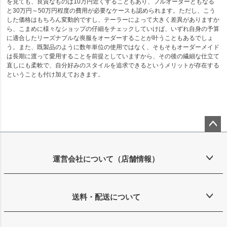
を見ても、良質なものは10万円近くすることもあり、フルオーダーともなる
と30万円～50万円程度の費用が必要なケースも認められます。ただし、こう
した価格はもちろん変動的ですし、テーラーによって大きく差異がありますか
ら、こまめに様々なショップの仔細をチェックしていけば、いずれ自身の予算
に適合したリーズナブルな喪服をオーダーすることが叶うこともあるでしょ
う。また、既製品のように数年単位の使用ではなく、そもそもオーダーメイド
は長期に渡って愛用することを前提としていますから、その後の繊細な仕立て
直しにも柔軟で、自分好みのスタイルを追求できるというメリットが存在する
ということも付け加えておきます。
ペー
ジト
ップ
運営会社について（店舗情報）
へ
送料・配送について