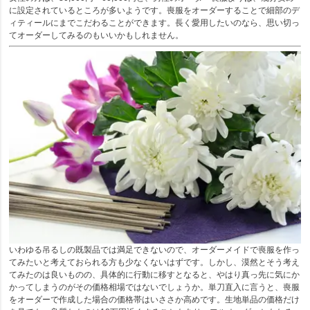
に設定されているところが多いようです。喪服をオーダーすることで細部のデ
ィティールにまでこだわることができます。長く愛用したいのなら、思い切っ
てオーダーしてみるのもいいかもしれません。
いわゆる吊るしの既製品では満足できないので、オーダーメイドで喪服を作っ
てみたいと考えておられる方も少なくないはずです。しかし、漠然とそう考え
てみたのは良いものの、具体的に行動に移すとなると、やはり真っ先に気にか
かってしまうのがその価格相場ではないでしょうか。単刀直入に言うと、喪服
をオーダーで作成した場合の価格帯はいささか高めです。生地単品の価格だけ