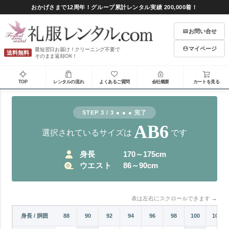
おかげさまで12周年！グループ累計レンタル実績 200,000着！
お問い合せ
マイページ
最短翌日お届け！クリーニング不要で
送料無料
そのまま返却OK！
TOP
レンタルの流れ
よくあるご質問
会社概要
カートを見る
STEP 3 / 3 ● ● ● 完了
AB6
選択されているサイズは
です
身長
170～175cm
ウエスト
86～90cm
表は左右にスクロールできます →
82
84
身長 / 胴囲
86
88
90
92
94
96
98
100
102