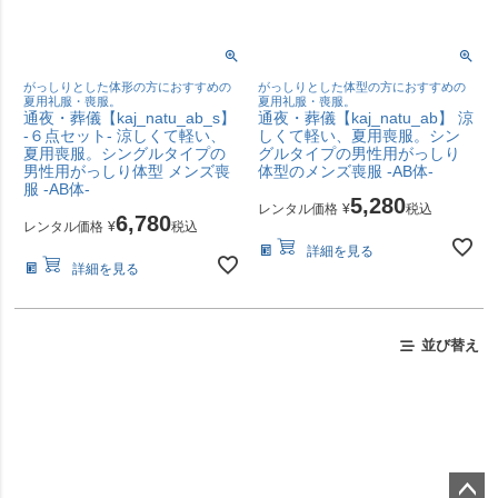
がっしりとした体形の方におすすめの
がっしりとした体型の方におすすめの
夏用礼服・喪服。
夏用礼服・喪服。
通夜・葬儀【kaj_natu_ab_s】
通夜・葬儀【kaj_natu_ab】 涼
-６点セット- 涼しくて軽い、
しくて軽い、夏用喪服。シン
夏用喪服。シングルタイプの
グルタイプの男性用がっしり
男性用がっしり体型 メンズ喪
体型のメンズ喪服 -AB体-
服 -AB体-
5,280
レンタル価格
¥
税込
6,780
レンタル価格
¥
税込
詳細を見る
詳細を見る
並び替え