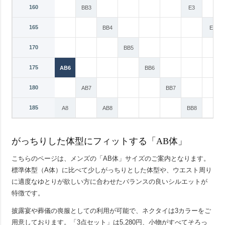
160
AB3
BB3
E3
165
AB4
BB4
E4
170
A5
AB5
BB5
175
A6
AB6
BB6
180
A7
AB7
BB7
185
Y8
A8
AB8
BB8
がっちりした体型にフィットする「AB体」
こちらのページは、メンズの「AB体」サイズのご案内となります。
標準体型（A体）に比べて少しがっちりとした体型や、ウエスト周り
に適度なゆとりが欲しい方に合わせたバランスの良いシルエットが
特徴です。
披露宴や葬儀の喪服としての利用が可能で、ネクタイは3カラーをご
用意しております。「3点セット」は5,280円、小物がすべてそろっ