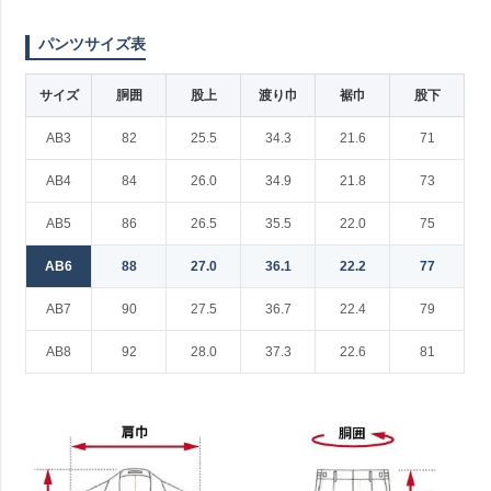
パンツサイズ表
サイズ
胴囲
股上
渡り巾
裾巾
股下
AB3
82
25.5
34.3
21.6
71
AB4
84
26.0
34.9
21.8
73
AB5
86
26.5
35.5
22.0
75
AB6
88
27.0
36.1
22.2
77
AB7
90
27.5
36.7
22.4
79
AB8
92
28.0
37.3
22.6
81