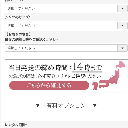
)
(
必
須
シャツのサイズ
)
(
必
須
【お急ぎの場合】
)
最短の到着日時をご確認ください
(
必
須
)
▼ 有料オプション ▼
レンタル期間