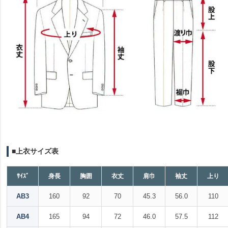
■上衣サイズ表
ｻｲｽﾞ
身長
胸囲
衣丈
肩巾
袖丈
上り
AB3
160
92
70
45.3
56.0
110
AB4
165
94
72
46.0
57.5
112