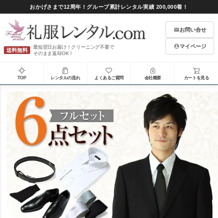
おかげさまで12周年！グループ累計レンタル実績 200,000着！
お問い合せ
マイページ
最短翌日お届け！クリーニング不要で
送料無料
そのまま返却OK！
TOP
レンタルの流れ
よくあるご質問
会社概要
カートを見る