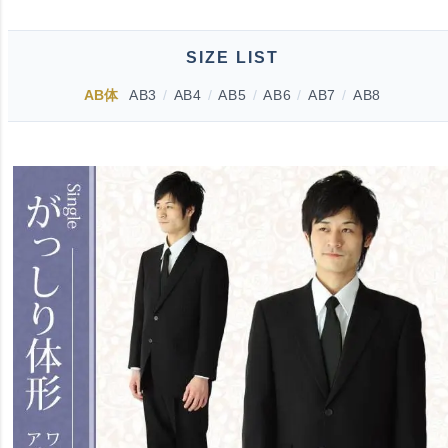
SIZE LIST
AB体
AB3
/
AB4
/
AB5
/
AB6
/
AB7
/
AB8