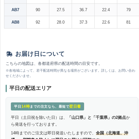
AB7
90
27.5
36.7
22.4
79
AB8
92
28.0
37.3
22.6
81
お届け日について
こちらの地図は、各都道府県の配送時間の目安です。
※各地域によって、若干配送時間が異なる場所がございます。詳しくは、お問い合わ
せくださいませ。
平日の配送エリア
14時
翌日着
平日
までの注文なら、最短で
平日（土日祝を除いた日）は、
「山口県」と「千葉県」の2拠点
か
ら発送を行っております。
14時までのご注文は即日発送いたしますので、
全国（北海道、沖