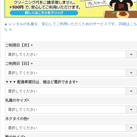
▲ レンタルの礼服を、安心してご利用いただくためのサービスです。詳細はこ
ら ≫
ご利用日【月】
(
必
須
ご利用日【日】
)
(
必
須
▼▼▼ 配達希望日は、後ほど選択できます
)
(
必
須
礼服のサイズ
)
(
必
須
ネクタイの色
)
(
必
須
靴のサイズ