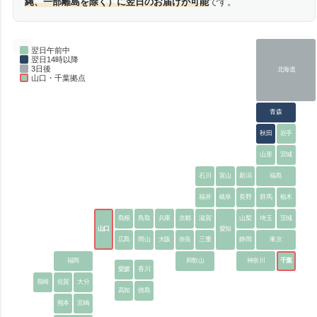
縄、一部離島を除く）に翌日のお届けが可能
です。
翌日午前中
翌日14時以降
3日後
北海道
山口・千葉拠点
青森
秋田
岩手
山形
宮城
石川
富山
新潟
福島
福井
岐阜
長野
群馬
栃木
島根
鳥取
兵庫
京都
滋賀
山梨
埼玉
茨城
山口
愛知
広島
岡山
大阪
奈良
三重
静岡
東京
福岡
和歌山
神奈川
千葉
愛媛
香川
長崎
佐賀
大分
高知
徳島
熊本
宮崎