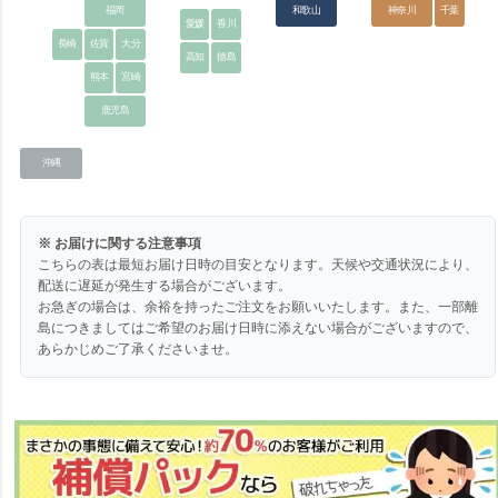
福岡
和歌山
神奈川
千葉
愛媛
香川
長崎
佐賀
大分
高知
徳島
熊本
宮崎
鹿児島
沖縄
※ お届けに関する注意事項
こちらの表は最短お届け日時の目安となります。天候や交通状況により、
配送に遅延が発生する場合がございます。
お急ぎの場合は、余裕を持ったご注文をお願いいたします。また、一部離
島につきましてはご希望のお届け日時に添えない場合がございますので、
あらかじめご了承くださいませ。