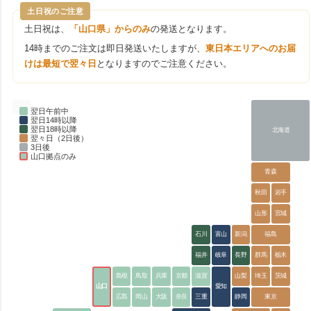
土日祝のご注意
土日祝は、
「山口県」からのみ
の発送となります。
14時までのご注文は即日発送いたしますが、
東日本エリアへのお届
けは最短で翌々日
となりますのでご注意ください。
翌日午前中
翌日14時以降
翌日18時以降
北海道
翌々日（2日後）
3日後
山口拠点のみ
青森
秋田
岩手
山形
宮城
石川
富山
新潟
福島
福井
岐阜
長野
群馬
栃木
島根
鳥取
兵庫
京都
滋賀
山梨
埼玉
茨城
山口
愛知
広島
岡山
大阪
奈良
三重
静岡
東京