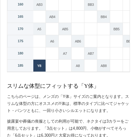
160
A3
AB3
BB3
165
A4
AB4
BB4
170
Y5
A5
AB5
BB5
175
Y6
A6
AB6
BB6
180
Y7
A7
AB7
185
Y8
A8
AB8
スリムな体型にフィットする「Y体」
こちらのページは、メンズの「Y体」サイズのご案内となります。ス
リムな体型の方にオススメのY体は、標準のタイプに比べてジャケッ
ト・パンツともに、一回り小さいシルエットになります。
披露宴や葬儀の喪服としての利用が可能で、ネクタイは3カラーをご
用意しております。「3点セット」は4,800円、小物がすべてそろっ
た「6点セット」は6,300円と大変お得になっております。