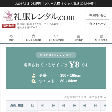
おかげさまで12周年！グループ累計レンタル実績 200,000着！
お問い合せ
マイページ
最短翌日お届け！クリーニング不要で
送料無料
そのまま返却OK！
TOP
レンタルの流れ
よくあるご質問
会社概要
カートを見る
STEP 3 / 3 ● ● ● 完了
Y8
選択されているサイズは
です
身長
180～185cm
ウエスト
80～84cm
表は左右にスクロールできます →
76
78
身長 / 胴囲
80
82
84
86
88
90
92
94
96