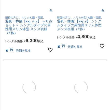
細身の方に、スリム礼服・喪服。
細身の方に、スリム体型 礼服・喪服。
通夜・葬儀【kaj_y_s】 ～６点
通夜・葬儀 【kaj_y】 シング
セット～ シングルタイプの男
ルタイプの男性用スリム体型
性用スリム体型 メンズ喪服
メンズ喪服（Y体）
（Y体）
4,800
レンタル価格
¥
税込
6,300
レンタル価格
¥
税込
詳細を見る
詳細を見る