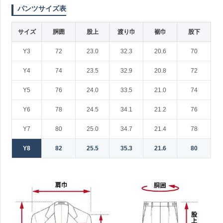
パンツサイズ表
サイズ
胴囲
股上
渡り巾
裾巾
股下
Y3
72
23.0
32.3
20.6
70
Y4
74
23.5
32.9
20.8
72
Y5
76
24.0
33.5
21.0
74
Y6
78
24.5
34.1
21.2
76
Y7
80
25.0
34.7
21.4
78
Y8
82
25.5
35.3
21.6
80