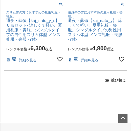
スリム体の方におすすめの夏用礼服・
細身体の方におすすめの夏用礼服・喪
喪服。
服。
通夜・葬儀【kaj_natu_y_s】-
通夜・葬儀【kaj_natu_y】 涼
６点セット- 涼しくて軽い、夏
しくて軽い、夏用礼服・喪
用礼服・喪服。シングルタイ
服。シングルタイプの男性用
プの男性用スリム体型 メンズ
スリム体型 メンズ礼服・喪服
礼服・喪服 -Y体-
-Y体-
6,300
4,800
レンタル価格
¥
税込
レンタル価格
¥
税込
詳細を見る
詳細を見る
並び替え
ペー