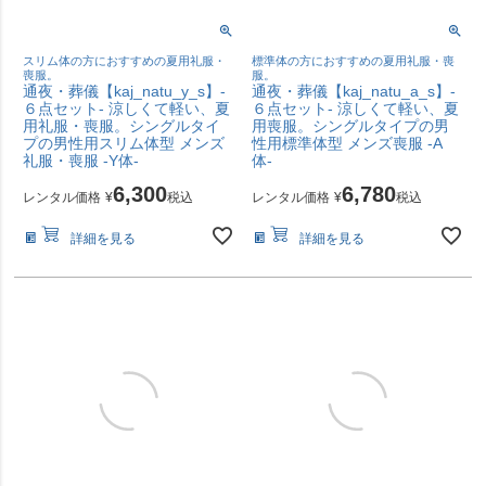
スリム体の方におすすめの夏用礼服・
標準体の方におすすめの夏用礼服・喪
喪服。
服。
通夜・葬儀【kaj_natu_y_s】-
通夜・葬儀【kaj_natu_a_s】-
６点セット- 涼しくて軽い、夏
６点セット- 涼しくて軽い、夏
用礼服・喪服。シングルタイ
用喪服。シングルタイプの男
プの男性用スリム体型 メンズ
性用標準体型 メンズ喪服 -A
礼服・喪服 -Y体-
体-
6,300
6,780
レンタル価格
¥
税込
レンタル価格
¥
税込
詳細を見る
詳細を見る