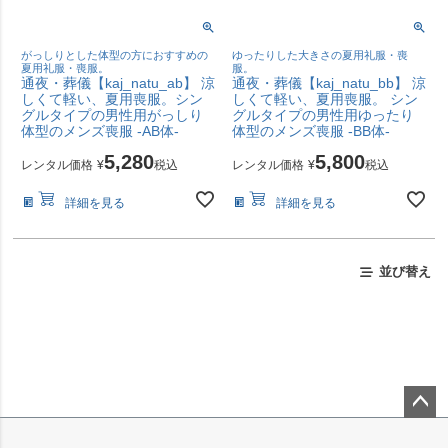
がっしりとした体型の方におすすめの
ゆったりした大きさの夏用礼服・喪
夏用礼服・喪服。
服。
通夜・葬儀【kaj_natu_ab】 涼
通夜・葬儀【kaj_natu_bb】 涼
しくて軽い、夏用喪服。シン
しくて軽い、夏用喪服。 シン
グルタイプの男性用がっしり
グルタイプの男性用ゆったり
体型のメンズ喪服 -AB体-
体型のメンズ喪服 -BB体-
5,280
5,800
レンタル価格
¥
税込
レンタル価格
¥
税込
詳細を見る
詳細を見る
並び替え
ペー
ジト