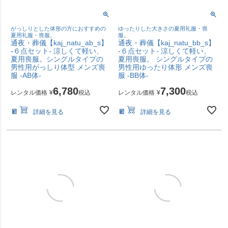
がっしりとした体形の方におすすめの
ゆったりした大きさの夏用礼服・喪
夏用礼服・喪服。
服。
通夜・葬儀【kaj_natu_ab_s】
通夜・葬儀【kaj_natu_bb_s】
-６点セット- 涼しくて軽い、
-６点セット- 涼しくて軽い、
夏用喪服。シングルタイプの
夏用喪服。 シングルタイプの
男性用がっしり体型 メンズ喪
男性用ゆったり体形 メンズ喪
服 -AB体-
服 -BB体-
6,780
7,300
レンタル価格
¥
税込
レンタル価格
¥
税込
詳細を見る
詳細を見る