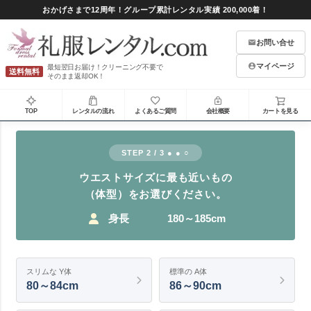
おかげさまで12周年！グループ累計レンタル実績 200,000着！
お問い合せ
マイページ
最短翌日お届け！クリーニング不要で
送料無料
そのまま返却OK！
TOP
レンタルの流れ
よくあるご質問
会社概要
カートを見る
STEP 2 / 3 ● ● ○
ウエストサイズに最も近いもの
（体型）をお選びください。
身長
180～185cm
スリムな Y体
標準の A体
80～84cm
86～90cm