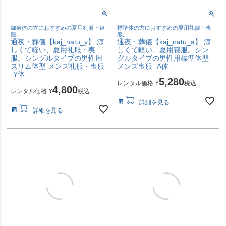
細身体の方におすすめの夏用礼服・喪
標準体の方におすすめの夏用礼服・喪
服。
服。
通夜・葬儀【kaj_natu_y】 涼
通夜・葬儀【kaj_natu_a】 涼
しくて軽い、夏用礼服・喪
しくて軽い、夏用喪服。シン
服。シングルタイプの男性用
グルタイプの男性用標準体型
スリム体型 メンズ礼服・喪服
メンズ喪服 -A体-
-Y体-
5,280
レンタル価格
¥
税込
4,800
レンタル価格
¥
税込
詳細を見る
詳細を見る