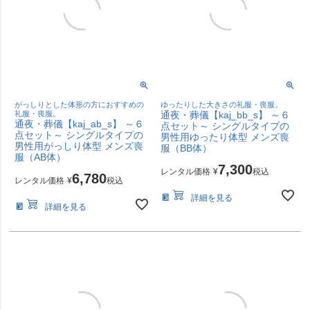
がっしりとした体形の方におすすめの
ゆったりした大きさの礼服・喪服。
礼服・喪服。
通夜・葬儀【kaj_bb_s】 ～６
通夜・葬儀【kaj_ab_s】 ～６
点セット～ シングルタイプの
点セット～ シングルタイプの
男性用ゆったり体型 メンズ喪
男性用がっしり体型 メンズ喪
服（BB体）
服（AB体）
7,300
レンタル価格
¥
税込
6,780
レンタル価格
¥
税込
詳細を見る
詳細を見る