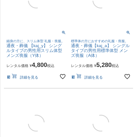
細身の方に、スリム体型 礼服・喪服。
標準体の方におすすめの礼服・喪服。
通夜・葬儀 【kaj_y】 シング
通夜・葬儀【kaj_a】 シングル
ルタイプの男性用スリム体型
タイプの男性用標準体型 メン
メンズ喪服（Y体）
ズ喪服（A体）
4,800
5,280
レンタル価格
¥
税込
レンタル価格
¥
税込
詳細を見る
詳細を見る