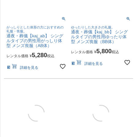
がっしりとした体形の方におすすめの
ゆったりした大きさの礼服。
礼服・喪服。
通夜・葬儀【kaj_bb】 シング
通夜・葬儀【kaj_ab】 シング
ルタイプの男性用ゆったり体
ルタイプの男性用がっしり体
型 メンズ喪服（BB体）
型 メンズ喪服（AB体）
5,800
レンタル価格
¥
税込
5,280
レンタル価格
¥
税込
詳細を見る
詳細を見る