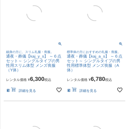
細身の方に、スリム礼服・喪服。
標準体の方におすすめの礼服・喪服。
通夜・葬儀【kaj_y_s】 ～６点
通夜・葬儀【kaj_a_s】 ～６点
セット～ シングルタイプの男
セット～ シングルタイプの男
性用スリム体型 メンズ喪服
性用標準体型 メンズ喪服（A
（Y体）
体）
6,300
6,780
レンタル価格
¥
税込
レンタル価格
¥
税込
詳細を見る
詳細を見る