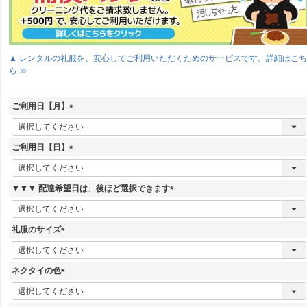
▲ レンタルの礼服を、安心してご利用いただくためのサービスです。詳細はこ
ら ≫
ご利用日【月】
(
必
須
ご利用日【日】
)
(
必
須
▼▼▼ 配達希望日は、後ほど選択できます
)
(
必
須
礼服のサイズ
)
(
必
須
ネクタイの色
)
(
必