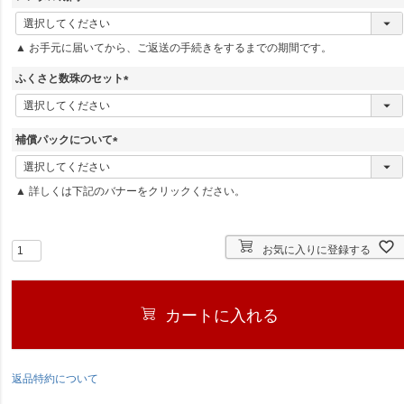
(
必
▲ お手元に届いてから、ご返送の手続きをするまでの期間です。
須
)
ふくさと数珠のセット
(
必
須
補償パックについて
)
(
必
▲ 詳しくは下記のバナーをクリックください。
須
)
お気に入りに登録する
カートに入れる
返品特約について