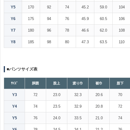
Y5
170
92
74
45.2
59.0
104
Y6
175
94
76
45.9
60.5
106
Y7
180
96
78
46.6
62.0
108
Y8
185
98
80
47.3
63.5
110
■パンツサイズ表
ｻｲｽﾞ
胴囲
股上
渡り巾
裾巾
股下
Y3
72
23.0
32.3
20.6
70
Y4
74
23.5
32.9
20.8
72
Y5
76
24.0
33.5
21.0
74
Y6
78
24.5
34.1
21.2
76