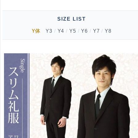
SIZE LIST
Y体
Y3
/
Y4
/
Y5
/
Y6
/
Y7
/
Y8