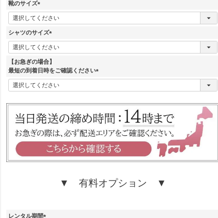
須
靴のサイズ
)
(
必
須
シャツのサイズ
)
(
必
須
【お急ぎの場合】
)
最短の到着日時をご確認ください
(
必
須
)
▼ 有料オプション ▼
レンタル期間