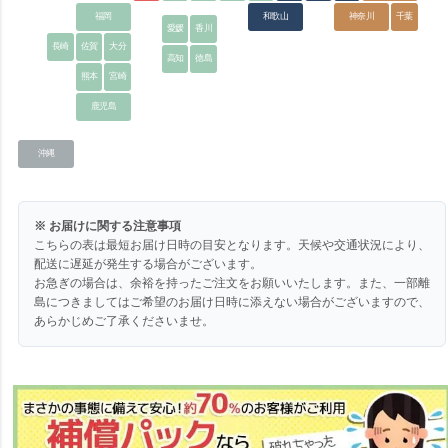
福岡
和歌山
神奈川
千葉
愛媛
香川
長崎
佐賀
大分
高知
徳島
熊本
宮崎
鹿児島
沖縄
※ お届けに関する注意事項
こちらの表は最短お届け日時の目安となります。天候や交通状況により、
配送に遅延が発生する場合がございます。
お急ぎの場合は、余裕を持ったご注文をお願いいたします。また、一部離
島につきましてはご希望のお届け日時に添えない場合がございますので、
あらかじめご了承くださいませ。