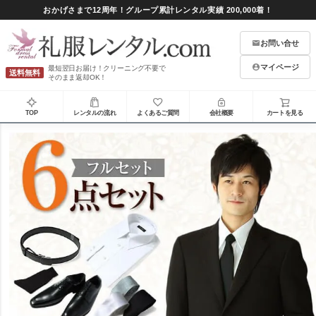
おかげさまで12周年！グループ累計レンタル実績 200,000着！
お問い合せ
マイページ
最短翌日お届け！クリーニング不要で
送料無料
そのまま返却OK！
TOP
レンタルの流れ
よくあるご質問
会社概要
カートを見る