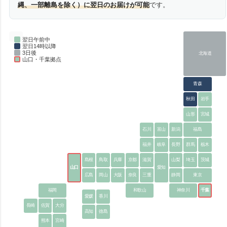
縄、一部離島を除く）に翌日のお届けが可能
です。
翌日午前中
翌日14時以降
3日後
北海道
山口・千葉拠点
青森
秋田
岩手
山形
宮城
石川
富山
新潟
福島
福井
岐阜
長野
群馬
栃木
島根
鳥取
兵庫
京都
滋賀
山梨
埼玉
茨城
山口
愛知
広島
岡山
大阪
奈良
三重
静岡
東京
福岡
和歌山
神奈川
千葉
愛媛
香川
長崎
佐賀
大分
高知
徳島
熊本
宮崎