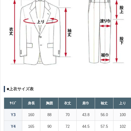
■上衣サイズ表
ｻｲｽﾞ
身長
胸囲
衣丈
肩巾
袖丈
上り
Y3
160
88
70
43.8
56.0
100
Y4
165
90
72
44.5
57.5
102