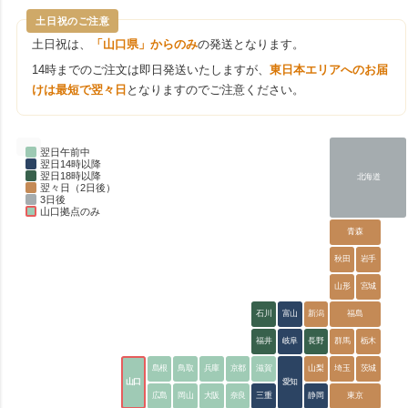
土日祝のご注意
土日祝は、
「山口県」からのみ
の発送となります。
14時までのご注文は即日発送いたしますが、
東日本エリアへのお届
けは最短で翌々日
となりますのでご注意ください。
翌日午前中
翌日14時以降
翌日18時以降
北海道
翌々日（2日後）
3日後
山口拠点のみ
青森
秋田
岩手
山形
宮城
石川
富山
新潟
福島
福井
岐阜
長野
群馬
栃木
島根
鳥取
兵庫
京都
滋賀
山梨
埼玉
茨城
山口
愛知
広島
岡山
大阪
奈良
三重
静岡
東京