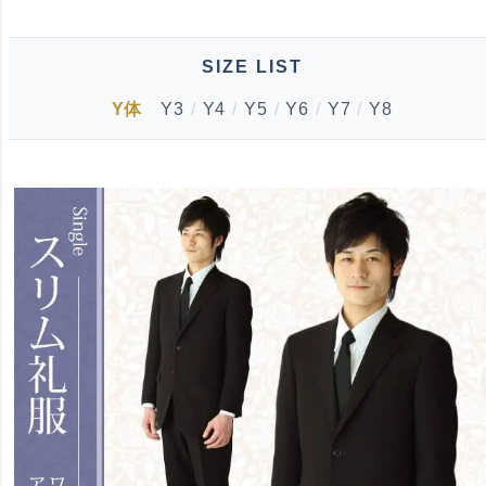
SIZE LIST
Y体
Y3
/
Y4
/
Y5
/
Y6
/
Y7
/
Y8