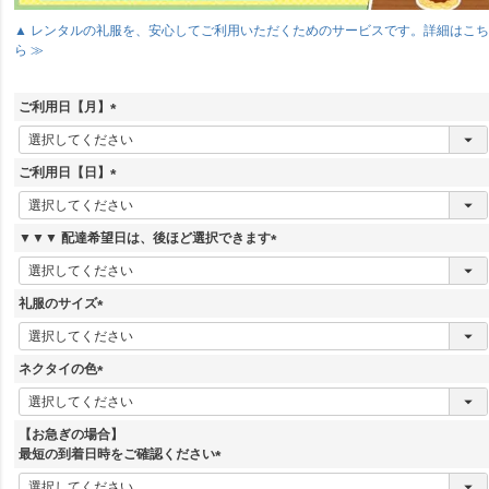
▲ レンタルの礼服を、安心してご利用いただくためのサービスです。詳細はこ
ら ≫
ご利用日【月】
(
必
須
ご利用日【日】
)
(
必
須
▼▼▼ 配達希望日は、後ほど選択できます
)
(
必
須
礼服のサイズ
)
(
必
須
ネクタイの色
)
(
必
須
【お急ぎの場合】
)
最短の到着日時をご確認ください
(