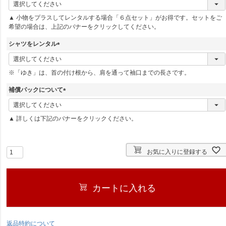
(
必
▲ 小物をプラスしてレンタルする場合「６点セット」がお得です。セットをご
須
希望の場合は、上記のバナーをクリックしてください。
)
シャツをレンタル
(
必
※「ゆき」は、首の付け根から、肩を通って袖口までの長さです。
須
)
補償パックについて
(
必
▲ 詳しくは下記のバナーをクリックください。
須
)
お気に入りに登録する
カートに入れる
返品特約について