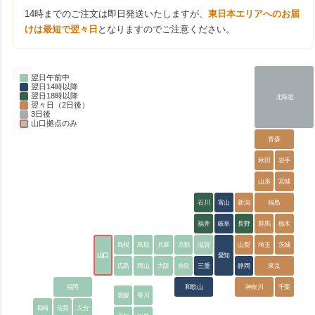
14時までのご注文は即日発送いたしますが、
東日本エリアへのお届
けは最短で翌々日
となりますのでご注意ください。
翌日午前中
翌日14時以降
翌日18時以降
北海道
翌々日（2日後）
3日後
山口拠点のみ
青森
秋田
岩手
山形
宮城
石川
富山
新潟
福島
福井
岐阜
長野
群馬
栃木
島根
鳥取
兵庫
京都
滋賀
山梨
埼玉
茨城
山口
愛知
広島
岡山
大阪
奈良
三重
静岡
東京
福岡
和歌山
神奈川
千葉
愛媛
香川
長崎
佐賀
大分