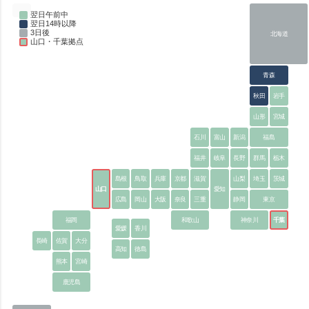
翌日午前中
翌日14時以降
3日後
北海道
山口・千葉拠点
青森
秋田
岩手
山形
宮城
石川
富山
新潟
福島
福井
岐阜
長野
群馬
栃木
島根
鳥取
兵庫
京都
滋賀
山梨
埼玉
茨城
山口
愛知
広島
岡山
大阪
奈良
三重
静岡
東京
福岡
和歌山
神奈川
千葉
愛媛
香川
長崎
佐賀
大分
高知
徳島
熊本
宮崎
鹿児島