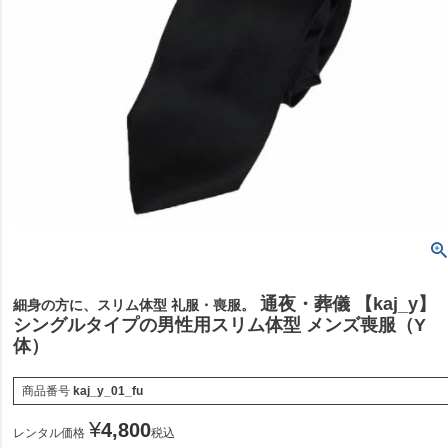
通夜・葬儀 【kaj_y】
細身の方に、スリム体型 礼服・喪服。
シングルタイプの男性用スリム体型 メンズ喪服（Y
体）
商品番号
kaj_y_01_fu
¥
4,800
レンタル価格
税込