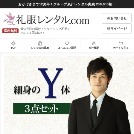
おかげさまで12周年！グループ累計レンタル実績 200,000着！
お問い合せ
マイページ
最短翌日お届け！クリーニング不要で
送料無料
そのまま返却OK！
TOP
レンタルの流れ
よくあるご質問
会社概要
カートを見る