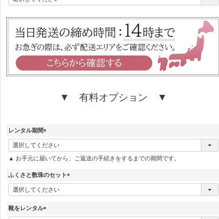
必
須
)
▼ 有料オプション ▼
レンタル期間
(
必
▲ お手元に届いてから、ご返送の手続きをするまでの期間です。
須
)
ふくさと数珠のセット
(
必
須
靴をレンタル
)