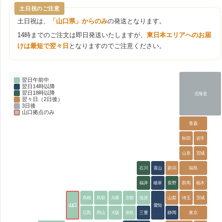
土日祝のご注意
土日祝は、
「山口県」からのみ
の発送となります。
14時までのご注文は即日発送いたしますが、
東日本エリアへのお届
けは最短で翌々日
となりますのでご注意ください。
翌日午前中
翌日14時以降
翌日18時以降
北海道
翌々日（2日後）
3日後
山口拠点のみ
青森
秋田
岩手
山形
宮城
石川
富山
新潟
福島
福井
岐阜
長野
群馬
栃木
島根
鳥取
兵庫
京都
滋賀
山梨
埼玉
茨城
山口
愛知
広島
岡山
大阪
奈良
三重
静岡
東京