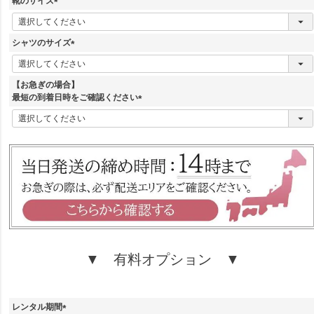
靴のサイズ
)
(
必
須
シャツのサイズ
)
(
必
須
【お急ぎの場合】
)
最短の到着日時をご確認ください
(
必
須
)
▼ 有料オプション ▼
レンタル期間