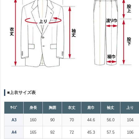
■上衣サイズ表
ｻｲｽﾞ
身長
胸囲
衣丈
肩巾
袖丈
上り
A3
160
90
70
44.6
56.0
104
A4
165
92
72
45.3
57.5
106