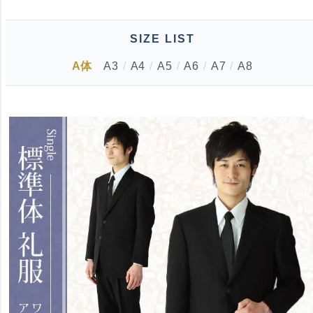
SIZE LIST
A体
A3
/
A4
/
A5
/
A6
/
A7
/
A8