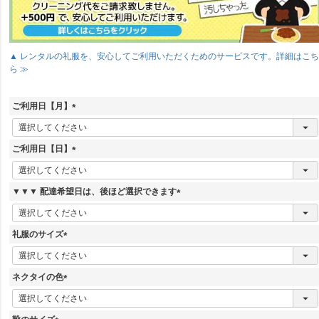
▲ レンタルの礼服を、安心してご利用いただくためのサービスです。詳細はこ
ら ≫
ご利用日【月】
(
必
須
ご利用日【日】
)
(
必
須
▼▼▼ 配達希望日は、後ほど選択できます
)
(
必
須
礼服のサイズ
)
(
必
須
ネクタイの色
)
(
必
須