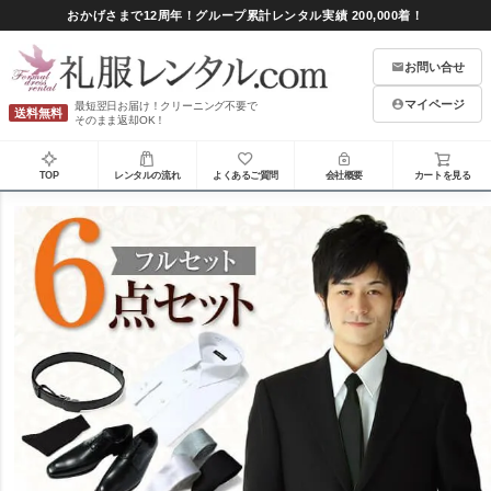
おかげさまで12周年！グループ累計レンタル実績 200,000着！
お問い合せ
マイページ
最短翌日お届け！クリーニング不要で
送料無料
そのまま返却OK！
TOP
レンタルの流れ
よくあるご質問
会社概要
カートを見る