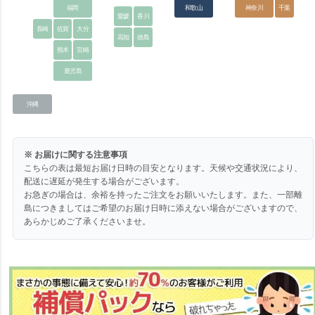
福岡
和歌山
神奈川
千葉
愛媛
香川
長崎
佐賀
大分
高知
徳島
熊本
宮崎
鹿児島
沖縄
※ お届けに関する注意事項
こちらの表は最短お届け日時の目安となります。天候や交通状況により、
配送に遅延が発生する場合がございます。
お急ぎの場合は、余裕を持ったご注文をお願いいたします。また、一部離
島につきましてはご希望のお届け日時に添えない場合がございますので、
あらかじめご了承くださいませ。