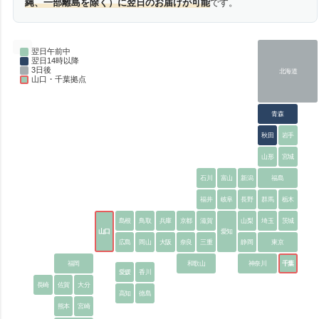
縄、一部離島を除く）に翌日のお届けが可能
です。
翌日午前中
翌日14時以降
3日後
北海道
山口・千葉拠点
青森
秋田
岩手
山形
宮城
石川
富山
新潟
福島
福井
岐阜
長野
群馬
栃木
島根
鳥取
兵庫
京都
滋賀
山梨
埼玉
茨城
山口
愛知
広島
岡山
大阪
奈良
三重
静岡
東京
福岡
和歌山
神奈川
千葉
愛媛
香川
長崎
佐賀
大分
高知
徳島
熊本
宮崎