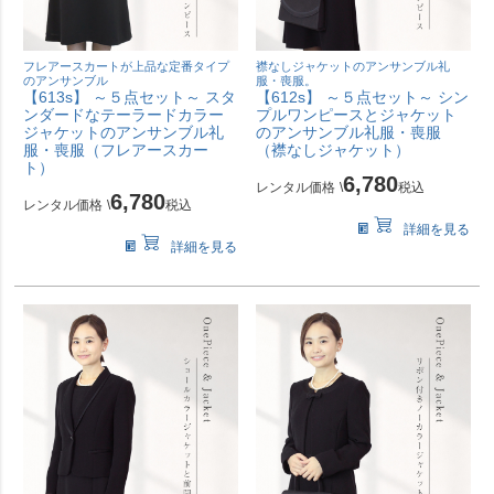
フレアースカートが上品な定番タイプ
襟なしジャケットのアンサンブル礼
のアンサンブル
服・喪服。
【613s】 ～５点セット～ スタ
【612s】 ～５点セット～ シン
ンダードなテーラードカラー
プルワンピースとジャケット
ジャケットのアンサンブル礼
のアンサンブル礼服・喪服
服・喪服（フレアースカー
（襟なしジャケット）
ト）
6,780
レンタル価格
\
税込
6,780
レンタル価格
\
税込
詳細を見る
詳細を見る