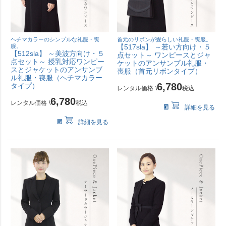
ヘチマカラーのシンプルな礼服・喪
首元のリボンが愛らしい礼服・喪服。
服。
【517sla】 ～若い方向け・５
【512sla】 ～美波方向け・５
点セット～ ワンピースとジャ
点セット～ 授乳対応ワンピー
ケットのアンサンブル礼服・
スとジャケットのアンサンブ
喪服（首元リボンタイプ）
ル礼服・喪服（ヘチマカラー
6,780
タイプ）
レンタル価格
\
税込
6,780
レンタル価格
\
税込
詳細を見る
詳細を見る