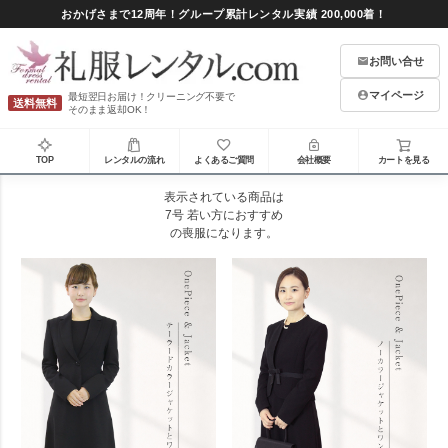
おかげさまで12周年！グループ累計レンタル実績 200,000着！
お問い合せ
マイページ
最短翌日お届け！クリーニング不要で
送料無料
そのまま返却OK！
TOP
レンタルの流れ
よくあるご質問
会社概要
カートを見る
表示されている商品は
7号 若い方におすすめ
の喪服になります。