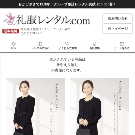
おかげさまで12周年！グループ累計レンタル実績 200,000着！
お問い合せ
マイページ
最短翌日お届け！クリーニング不要で
送料無料
そのまま返却OK！
TOP
レンタルの流れ
よくあるご質問
会社概要
カートを見る
表示されている商品は
9号 えり無し
の喪服になります。