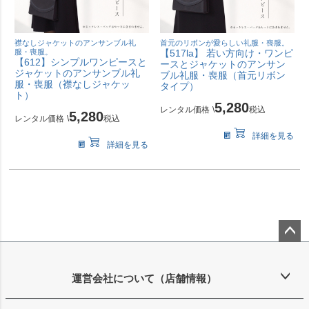
襟なしジャケットのアンサンブル礼
首元のリボンが愛らしい礼服・喪服。
服・喪服。
【517la】 若い方向け・ワンピ
【612】シンプルワンピースと
ースとジャケットのアンサン
ジャケットのアンサンブル礼
ブル礼服・喪服（首元リボン
服・喪服（襟なしジャケッ
タイプ）
ト）
5,280
レンタル価格
\
税込
5,280
レンタル価格
\
税込
詳細を見る
詳細を見る
ペー
ジト
ップ
運営会社について（店舗情報）
へ