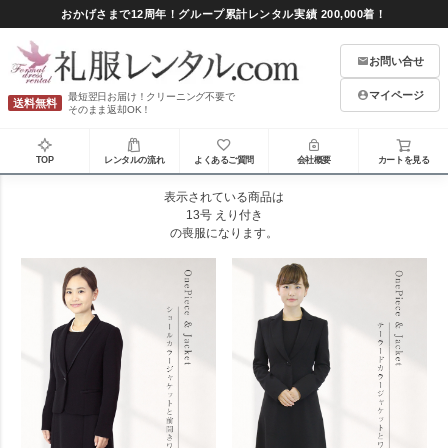
おかげさまで12周年！グループ累計レンタル実績 200,000着！
お問い合せ
マイページ
最短翌日お届け！クリーニング不要で
送料無料
そのまま返却OK！
TOP
レンタルの流れ
よくあるご質問
会社概要
カートを見る
表示されている商品は
13号 えり付き
の喪服になります。