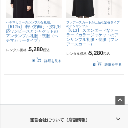
ヘチマカラーのシンプルな礼服。
フレアースカートが上品な定番タイプ
【512la】 若い方向け・授乳対
のアンサンブル
【613】 スタンダードなテー
応ワンピースとジャケットの
ラードカラージャケットのア
アンサンブル礼服・喪服（ヘ
ンサンブル礼服・喪服（フレ
チマカラータイプ）
アースカート）
5,280
レンタル価格
\
税込
5,280
レンタル価格
\
税込
詳細を見る
詳細を見る
ペー
ジト
ップ
運営会社について（店舗情報）
へ