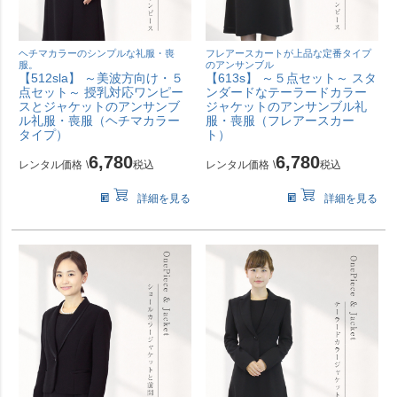
ヘチマカラーのシンプルな礼服・喪
フレアースカートが上品な定番タイプ
服。
のアンサンブル
【512sla】 ～美波方向け・５
【613s】 ～５点セット～ スタ
点セット～ 授乳対応ワンピー
ンダードなテーラードカラー
スとジャケットのアンサンブ
ジャケットのアンサンブル礼
ル礼服・喪服（ヘチマカラー
服・喪服（フレアースカー
タイプ）
ト）
6,780
6,780
レンタル価格
\
税込
レンタル価格
\
税込
詳細を見る
詳細を見る