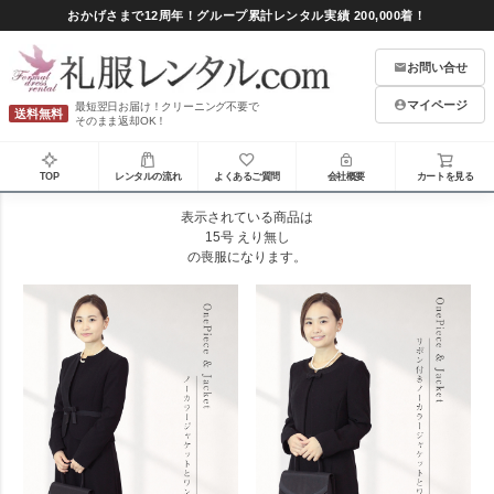
おかげさまで12周年！グループ累計レンタル実績 200,000着！
お問い合せ
マイページ
最短翌日お届け！クリーニング不要で
送料無料
そのまま返却OK！
TOP
レンタルの流れ
よくあるご質問
会社概要
カートを見る
表示されている商品は
15号 えり無し
の喪服になります。