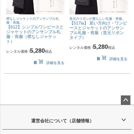
襟なしジャケットのアンサンブル礼
首元のリボンが愛らしい礼服・喪服。
服・喪服。
【517la】 若い方向け・ワンピ
【612】シンプルワンピースと
ースとジャケットのアンサン
ジャケットのアンサンブル礼
ブル礼服・喪服（首元リボン
服・喪服（襟なしジャケッ
タイプ）
ト）
5,280
レンタル価格
\
税込
5,280
レンタル価格
\
税込
詳細を見る
詳細を見る
ペー
ジト
ップ
運営会社について（店舗情報）
へ