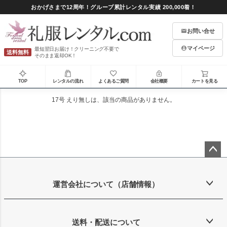
おかげさまで12周年！グループ累計レンタル実績 200,000着！
お問い合せ
マイページ
最短翌日お届け！クリーニング不要で
送料無料
そのまま返却OK！
TOP
レンタルの流れ
よくあるご質問
会社概要
カートを見る
17号 えり無し
は、該当の商品がありません。
ペー
ジト
ップ
運営会社について（店舗情報）
へ
送料・配送について