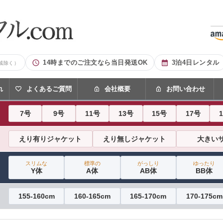
14時までのご注文なら当日発送OK
3泊4日レンタル
域除く）
れ
よくあるご質問
会社概要
お問い合わせ
7号
9号
11号
13号
15号
17号
えり有りジャケット
えり無しジャケット
大きい
スリムな
標準の
がっしり
ゆったり
Y体
A体
AB体
BB体
155-160cm
160-165cm
165-170cm
170-175cm