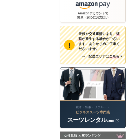
Amazonアカウントで
簡単・安心にお支払い
天候や交通事情により、
遅
延
が発生する場合がござい
!
ます。あらかじめご了承く
ださいませ。
→ 配送エリアは
こちら
就活・出張・リクルート
ビジネススーツ専門店
スーツレンタル
.com