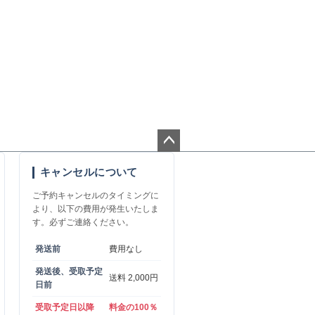
ペー
キャンセルについて
ジト
ップ
ご予約キャンセルのタイミングに
へ
より、以下の費用が発生いたしま
す。必ずご連絡ください。
発送前
費用なし
発送後、受取予定
送料 2,000円
日前
受取予定日以降
料金の100％