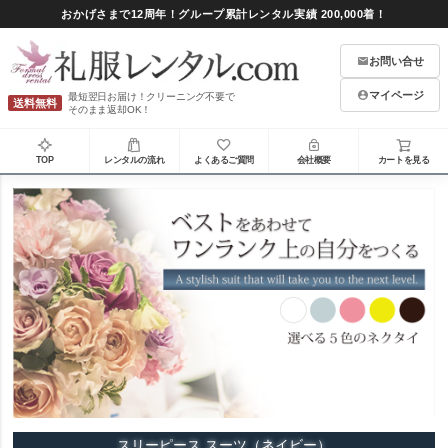
おかげさまで12周年！グループ累計レンタル実績 200,000着！
お問い合せ
マイページ
最短翌日お届け！クリーニング不要で
送料無料
そのまま返却OK！
TOP
レンタルの流れ
よくあるご質問
会社概要
カートを見る
スリーピース スーツ（ネイビー）