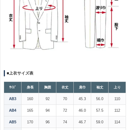
■上衣サイズ表
ｻｲｽﾞ
身長
胸囲
衣丈
肩巾
袖丈
上り
AB3
160
92
70
45.3
56.0
110
AB4
165
94
72
46.0
57.5
112
AB5
170
96
74
46.7
59.0
114