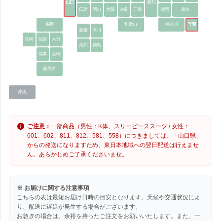
山口
愛知
広島
岡山
大阪
奈良
三重
静岡
東京
福岡
和歌山
神奈川
千葉
愛媛
香川
長崎
佐賀
大分
高知
徳島
熊本
宮崎
鹿児島
沖縄
ご注意：
一部商品（男性：K体、スリーピーススーツ / 女性：
601、602、811、812、581、558）につきましては、「山口県」
からの発送になりますため、東日本地域への翌日配送は行えませ
ん。あらかじめご了承くださいませ。
※ お届けに関する注意事項
こちらの表は最短お届け日時の目安となります。天候や交通状況によ
り、配送に遅延が発生する場合がございます。
お急ぎの場合は、余裕を持ったご注文をお願いいたします。また、一