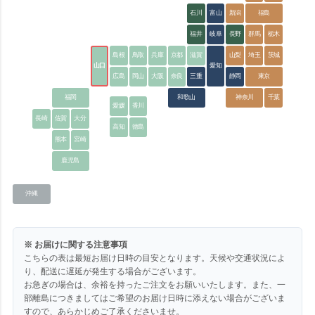
石川
富山
新潟
福島
福井
岐阜
長野
群馬
栃木
島根
鳥取
兵庫
京都
滋賀
山梨
埼玉
茨城
山口
愛知
広島
岡山
大阪
奈良
三重
静岡
東京
福岡
和歌山
神奈川
千葉
愛媛
香川
長崎
佐賀
大分
高知
徳島
熊本
宮崎
鹿児島
沖縄
※ お届けに関する注意事項
こちらの表は最短お届け日時の目安となります。天候や交通状況によ
り、配送に遅延が発生する場合がございます。
お急ぎの場合は、余裕を持ったご注文をお願いいたします。また、一
部離島につきましてはご希望のお届け日時に添えない場合がございま
すので、あらかじめご了承くださいませ。