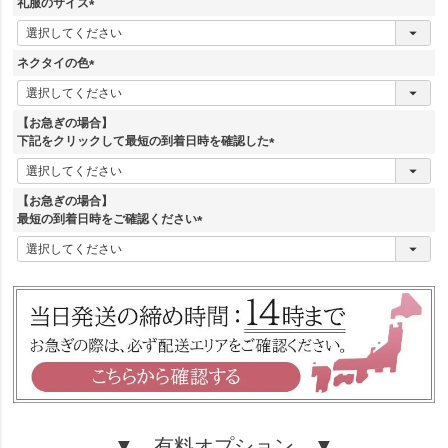
須
礼服のサイズ
)
(
必
須
ネクタイの色
)
(
必
須
【お急ぎの場合】
)
下記をクリックして最短の到着日時を確認した
(
必
須
【お急ぎの場合】
)
最短の到着日時をご確認ください
(
必
須
)
▼ 有料オプション ▼