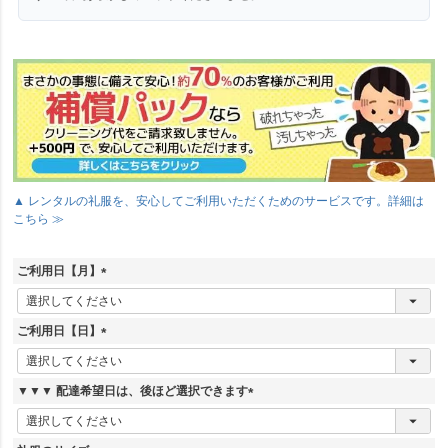
▲ レンタルの礼服を、安心してご利用いただくためのサービスです。詳細は
こちら ≫
ご利用日【月】
(
必
須
ご利用日【日】
)
(
必
須
▼▼▼ 配達希望日は、後ほど選択できます
)
(
必