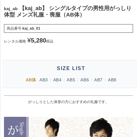
【kaj_ab】 シングルタイプの男性用がっしり
kaj_ab
体型 メンズ礼服・喪服（AB体）
商品番号
kaj_ab_01
¥
5,280
レンタル価格
税込
SIZE LIST
AB体
AB3
/
AB4
/
AB5
/
AB6
/
AB7
/
AB8
がっしりとした体形の方におすすめの礼服です。