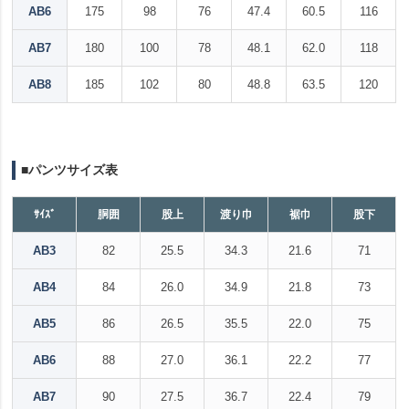
AB6
175
98
76
47.4
60.5
116
AB7
180
100
78
48.1
62.0
118
AB8
185
102
80
48.8
63.5
120
■パンツサイズ表
ｻｲｽﾞ
胴囲
股上
渡り巾
裾巾
股下
AB3
82
25.5
34.3
21.6
71
AB4
84
26.0
34.9
21.8
73
AB5
86
26.5
35.5
22.0
75
AB6
88
27.0
36.1
22.2
77
AB7
90
27.5
36.7
22.4
79