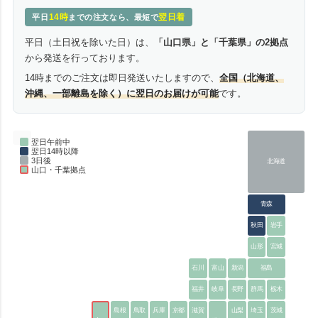
14時
翌日着
平日
までの注文なら、最短で
平日（土日祝を除いた日）は、
「山口県」と「千葉県」の2拠点
から発送を行っております。
14時までのご注文は即日発送いたしますので、
全国（北海道、
沖縄、一部離島を除く）に翌日のお届けが可能
です。
翌日午前中
翌日14時以降
3日後
北海道
山口・千葉拠点
青森
秋田
岩手
山形
宮城
石川
富山
新潟
福島
福井
岐阜
長野
群馬
栃木
島根
鳥取
兵庫
京都
滋賀
山梨
埼玉
茨城