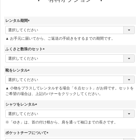
レンタル期間
(
必
▲ お手元に届いてから、ご返送の手続きをするまでの期間です。
須
)
ふくさと数珠のセット
(
必
須
靴をレンタル
)
(
必
▲ 小物をプラスしてレンタルする場合「６点セット」がお得です。セットを
須
ご希望の場合は、上記のバナーをクリックしてください。
)
シャツをレンタル
(
必
※「ゆき」は、首の付け根から、肩を通って袖口までの長さです。
須
)
ポケットチーフについて
(