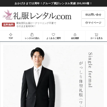
おかげさまで12周年！グループ累計レンタル実績 200,000着！
お問い合せ
マイページ
最短翌日お届け！クリーニング不要で
送料無料
そのまま返却OK！
TOP
レンタルの流れ
よくあるご質問
会社概要
カートを見る