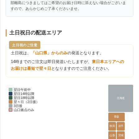
部離島につきましてはご希望のお届け日時に添えない場合がございま
すので、あらかじめご了承くださいませ。
土日祝日の配送エリア
土日祝のご注意
土日祝は、
「山口県」からのみ
の発送となります。
14時までのご注文は即日発送いたしますが、
東日本エリアへの
お届けは最短で翌々日
となりますのでご注意ください。
翌日午前中
翌日14時以降
翌日18時以降
北海道
翌々日（2日後）
3日後
山口拠点のみ
青森
秋田
岩手
山形
宮城