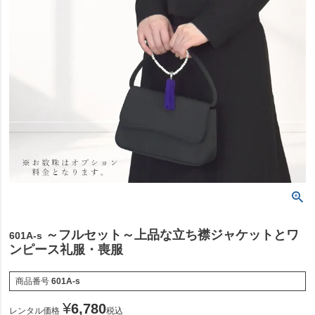
～フルセット～上品な立ち襟ジャケットとワ
601A-s
ンピース礼服・喪服
商品番号
601A-s
¥
6,780
レンタル価格
税込