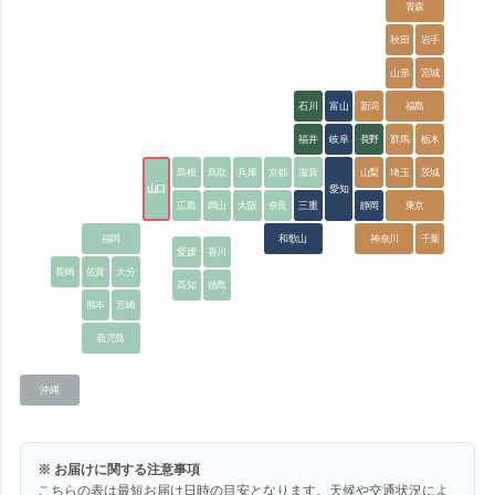
青森
秋田
岩手
山形
宮城
石川
富山
新潟
福島
福井
岐阜
長野
群馬
栃木
島根
鳥取
兵庫
京都
滋賀
山梨
埼玉
茨城
山口
愛知
広島
岡山
大阪
奈良
三重
静岡
東京
福岡
和歌山
神奈川
千葉
愛媛
香川
長崎
佐賀
大分
高知
徳島
熊本
宮崎
鹿児島
沖縄
※ お届けに関する注意事項
こちらの表は最短お届け日時の目安となります。天候や交通状況によ