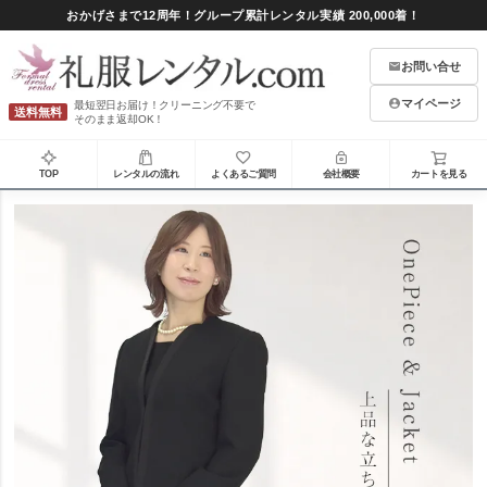
おかげさまで12周年！グループ累計レンタル実績 200,000着！
お問い合せ
マイページ
最短翌日お届け！クリーニング不要で
送料無料
そのまま返却OK！
TOP
レンタルの流れ
よくあるご質問
会社概要
カートを見る