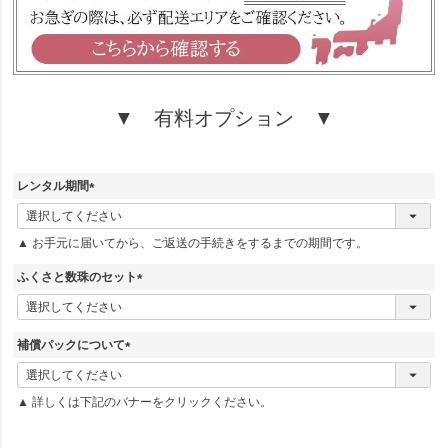
▼ 有料オプション ▼
レンタル期間
(
必
▲ お手元に届いてから、ご返送の手続きをするまでの期間です。
須
)
ふくさと数珠のセット
(
必
須
補償パックについて
)
(
必
▲ 詳しくは下記のバナーをクリックください。
須
)