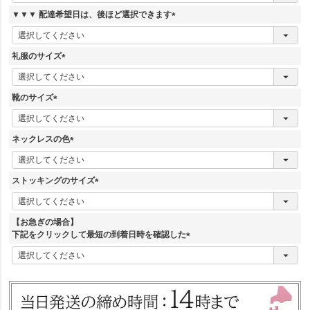
必
須
▼▼▼ 配達希望日は、後ほど選択できます
)
(
必
須
礼服のサイズ
)
(
必
須
靴のサイズ
)
(
必
須
ネックレスの色
)
(
必
須
ストッキングのサイズ
)
(
必
須
【お急ぎの場合】
)
下記をクリックして最短の到着日時を確認した
(
必
須
)