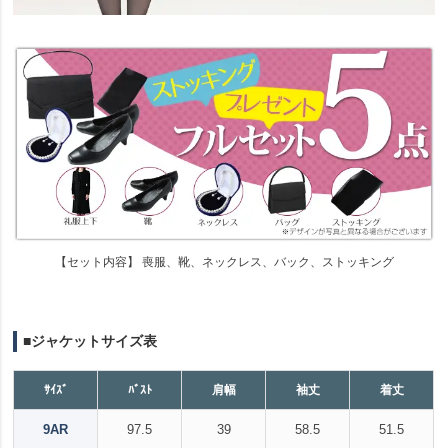
【セット内容】 喪服、靴、ネックレス、バック、ストッキング
■ジャケットサイズ表
ｻｲｽﾞ
ﾊﾞｽﾄ
肩幅
袖丈
着丈
9AR
97.5
39
58.5
51.5