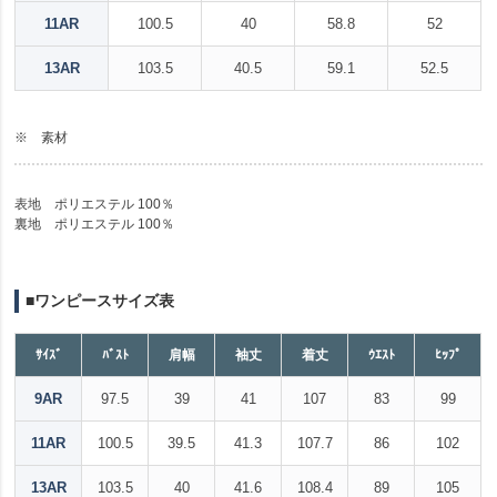
11AR
100.5
40
58.8
52
13AR
103.5
40.5
59.1
52.5
※ 素材
表地 ポリエステル 100％
裏地 ポリエステル 100％
■ワンピースサイズ表
ｻｲｽﾞ
ﾊﾞｽﾄ
肩幅
袖丈
着丈
ｳｴｽﾄ
ﾋｯﾌﾟ
9AR
97.5
39
41
107
83
99
11AR
100.5
39.5
41.3
107.7
86
102
13AR
103.5
40
41.6
108.4
89
105