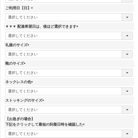
必
須
ご利用日【日】
)
(
必
須
▼▼▼ 配達希望日は、後ほど選択できます
)
(
必
須
礼服のサイズ
)
(
必
須
靴のサイズ
)
(
必
須
ネックレスの色
)
(
必
須
ストッキングのサイズ
)
(
必
須
【お急ぎの場合】
)
下記をクリックして最短の到着日時を確認した
(
必