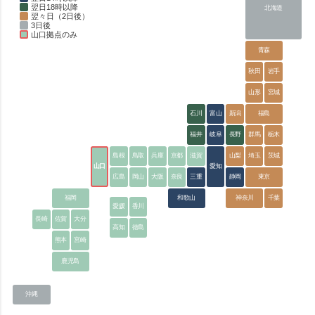
翌日18時以降
北海道
翌々日（2日後）
3日後
山口拠点のみ
青森
秋田
岩手
山形
宮城
石川
富山
新潟
福島
福井
岐阜
長野
群馬
栃木
島根
鳥取
兵庫
京都
滋賀
山梨
埼玉
茨城
山口
愛知
広島
岡山
大阪
奈良
三重
静岡
東京
福岡
和歌山
神奈川
千葉
愛媛
香川
長崎
佐賀
大分
高知
徳島
熊本
宮崎
鹿児島
沖縄