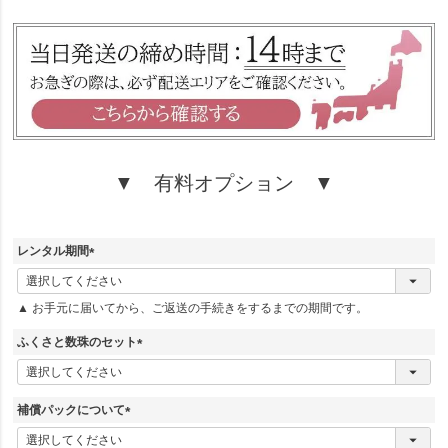
須
)
▼ 有料オプション ▼
レンタル期間
(
必
▲ お手元に届いてから、ご返送の手続きをするまでの期間です。
須
)
ふくさと数珠のセット
(
必
須
補償パックについて
)
(