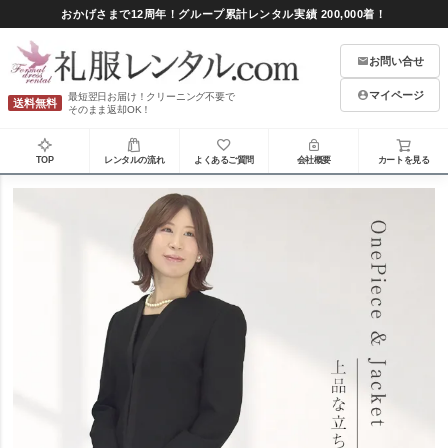
おかげさまで12周年！グループ累計レンタル実績 200,000着！
お問い合せ
マイページ
最短翌日お届け！クリーニング不要で
送料無料
そのまま返却OK！
TOP
レンタルの流れ
よくあるご質問
会社概要
カートを見る