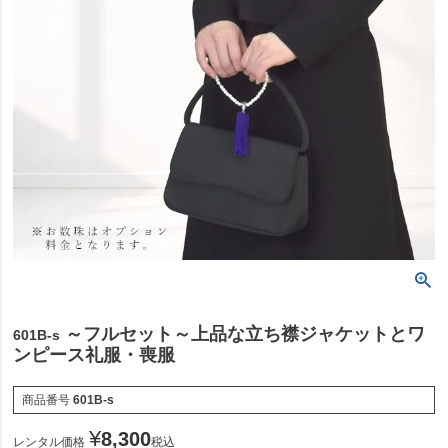
～フルセット～上品な立ち襟ジャケットとワ
601B-s
ンピース礼服・喪服
商品番号
601B-s
¥
8,300
レンタル価格
税込