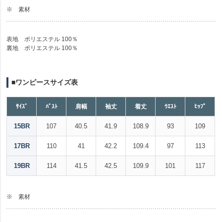
※ 素材
表地 ポリエステル 100％
裏地 ポリエステル 100％
■ワンピースサイズ表
ｻｲｽﾞ
ﾊﾞｽﾄ
肩幅
袖丈
着丈
ｳｴｽﾄ
ﾋｯﾌﾟ
15BR
107
40.5
41.9
108.9
93
109
17BR
110
41
42.2
109.4
97
113
19BR
114
41.5
42.5
109.9
101
117
※ 素材