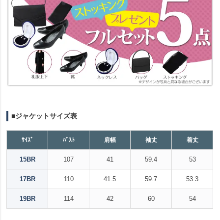
■ジャケットサイズ表
ｻｲｽﾞ
ﾊﾞｽﾄ
肩幅
袖丈
着丈
15BR
107
41
59.4
53
17BR
110
41.5
59.7
53.3
19BR
114
42
60
54