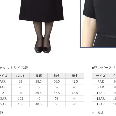
ジャケットサイズ表
■ワンピースサ
サイズ
バスト
肩幅
袖丈
着丈
サイズ
ﾊﾞ
7AR
93
38.5
56.5
42.5
7AR
9
9AR
96
39
57
43
9AR
9
11AR
99
39.5
57.5
43.5
11AR
9
13AR
102
40
58
44
13AR
1
15AR
106
40.5
58
44
15AR
1
素材
※ 素材