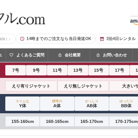
14時までのご注文なら当日発送OK
3泊4日レンタル
域除く）
れ
よくあるご質問
会社概要
お問い合わせ
7号
9号
11号
13号
15号
17号
えり有りジャケット
えり無しジャケット
大きい
スリムな
標準の
がっしり
ゆったり
Y体
A体
AB体
BB体
155-160cm
160-165cm
165-170cm
170-175cm