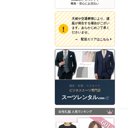
簡単・安心にお支払い
天候や交通事情により、
遅
延
が発生する場合がござい
!
ます。あらかじめご了承く
ださいませ。
→ 配送エリアは
こちら
就活・出張・リクルート
ビジネススーツ専門店
スーツレンタル
.com