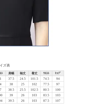
イズ表
ｽﾄ
肩幅
袖丈
着丈
ｳｴｽﾄ
ﾋｯﾌﾟ
1
37.5
24.5
101.5
74.5
94
4
38
25
102
77.5
97
7
38.5
25.5
102.5
80.5
100
00
39
26
103
83.5
103
04
39.5
26
103
87.5
107