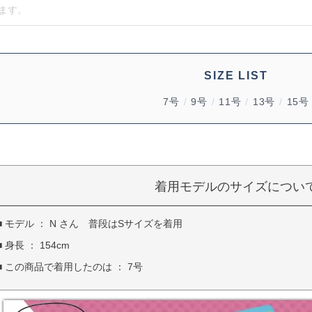
SIZE LIST
7号
/
9号
/
11号
/
13号
/
15号
着用モデルのサイズについ
■ モデル ： N さん 普段はSサイズを着用
■ 身長 ： 154cm
■ この商品で着用したのは ： 7号