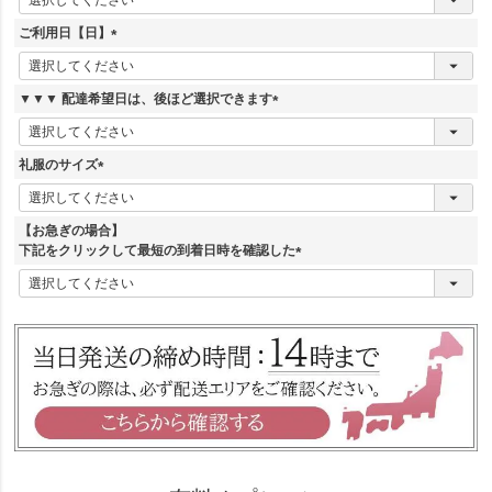
必
須
ご利用日【日】
)
(
必
須
▼▼▼ 配達希望日は、後ほど選択できます
)
(
必
須
礼服のサイズ
)
(
必
須
【お急ぎの場合】
)
下記をクリックして最短の到着日時を確認した
(
必
須
)