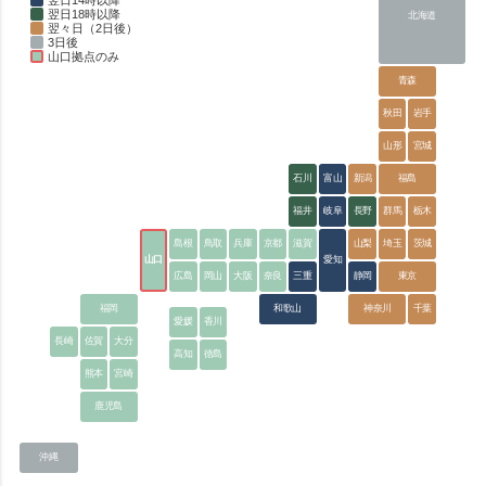
翌日18時以降
北海道
翌々日（2日後）
3日後
山口拠点のみ
青森
秋田
岩手
山形
宮城
石川
富山
新潟
福島
福井
岐阜
長野
群馬
栃木
島根
鳥取
兵庫
京都
滋賀
山梨
埼玉
茨城
山口
愛知
広島
岡山
大阪
奈良
三重
静岡
東京
福岡
和歌山
神奈川
千葉
愛媛
香川
長崎
佐賀
大分
高知
徳島
熊本
宮崎
鹿児島
沖縄