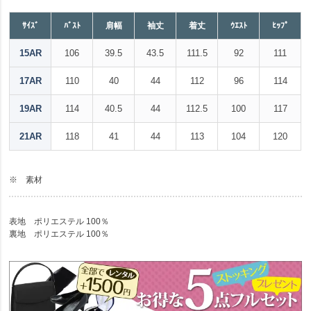
ｻｲｽﾞ
ﾊﾞｽﾄ
肩幅
袖丈
着丈
ｳｴｽﾄ
ﾋｯﾌﾟ
15AR
106
39.5
43.5
111.5
92
111
17AR
110
40
44
112
96
114
19AR
114
40.5
44
112.5
100
117
21AR
118
41
44
113
104
120
※ 素材
表地 ポリエステル 100％
裏地 ポリエステル 100％