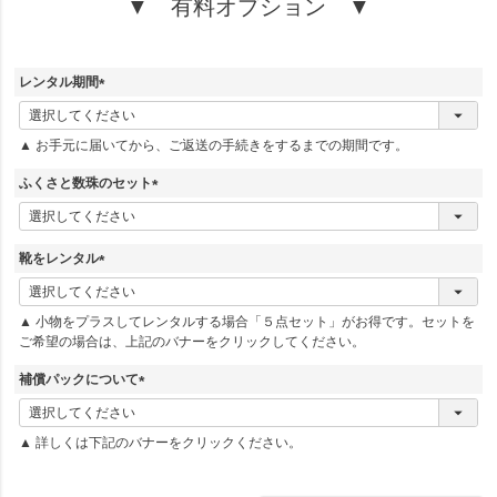
▼ 有料オプション ▼
レンタル期間
(
必
▲ お手元に届いてから、ご返送の手続きをするまでの期間です。
須
)
ふくさと数珠のセット
(
必
須
靴をレンタル
)
(
必
▲ 小物をプラスしてレンタルする場合「５点セット」がお得です。セットを
須
ご希望の場合は、上記のバナーをクリックしてください。
)
補償パックについて
(
必
▲ 詳しくは下記のバナーをクリックください。
須
)