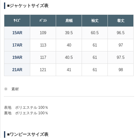
■ジャケットサイズ表
ｻｲｽﾞ
ﾊﾞｽﾄ
肩幅
袖丈
着丈
15AR
109
39.5
60.5
96.5
17AR
113
40
61
97
19AR
117
40.5
61
97.5
21AR
121
41
61
98
※ 素材
表地 ポリエステル 100％
裏地 ポリエステル 100％
■ワンピースサイズ表