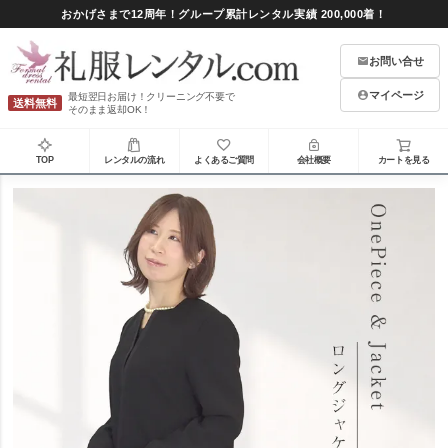
おかげさまで12周年！グループ累計レンタル実績 200,000着！
お問い合せ
マイページ
最短翌日お届け！クリーニング不要で
送料無料
そのまま返却OK！
TOP
レンタルの流れ
よくあるご質問
会社概要
カートを見る