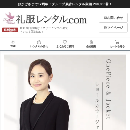
おかげさまで12周年！グループ累計レンタル実績 200,000着！
お問い合せ
マイページ
最短翌日お届け！クリーニング不要で
送料無料
そのまま返却OK！
TOP
レンタルの流れ
よくあるご質問
会社概要
カートを見る