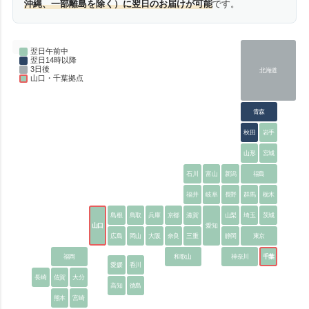
沖縄、一部離島を除く）に翌日のお届けが可能
です。
翌日午前中
翌日14時以降
3日後
北海道
山口・千葉拠点
青森
秋田
岩手
山形
宮城
石川
富山
新潟
福島
福井
岐阜
長野
群馬
栃木
島根
鳥取
兵庫
京都
滋賀
山梨
埼玉
茨城
山口
愛知
広島
岡山
大阪
奈良
三重
静岡
東京
福岡
和歌山
神奈川
千葉
愛媛
香川
長崎
佐賀
大分
高知
徳島
熊本
宮崎