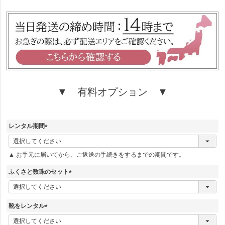
須
)
▼ 有料オプション ▼
レンタル期間
(
必
▲ お手元に届いてから、ご返送の手続きをするまでの期間です。
須
)
ふくさと数珠のセット
(
必
須
靴をレンタル
)
(