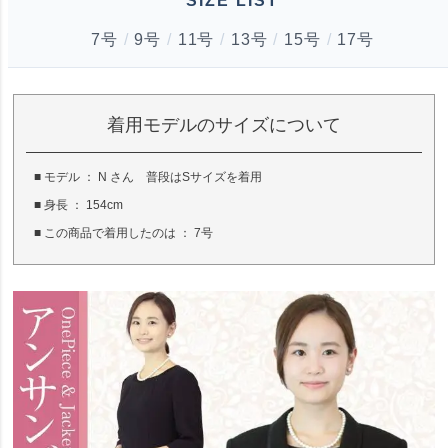
SIZE LIST
7号
/
9号
/
11号
/
13号
/
15号
/
17号
着用モデルのサイズについて
■ モデル ： N さん 普段はSサイズを着用
■ 身長 ： 154cm
■ この商品で着用したのは ： 7号