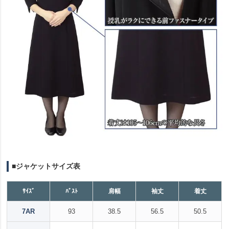
■ジャケットサイズ表
ｻｲｽﾞ
ﾊﾞｽﾄ
肩幅
袖丈
着丈
7AR
93
38.5
56.5
50.5