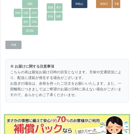
福岡
和歌山
神奈川
千葉
愛媛
香川
長崎
佐賀
大分
高知
徳島
熊本
宮崎
鹿児島
沖縄
※ お届けに関する注意事項
こちらの表は最短お届け日時の目安となります。天候や交通状況によ
り、配送に遅延が発生する場合がございます。
お急ぎの場合は、余裕を持ったご注文をお願いいたします。また、一
部離島につきましてはご希望のお届け日時に添えない場合がございま
すので、あらかじめご了承くださいませ。