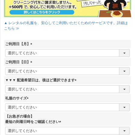
▲ レンタルの礼服を、安心してご利用いただくためのサービスです。詳細は
こちら ≫
ご利用日【月】
(
必
須
ご利用日【日】
)
(
必
須
▼▼▼ 配達希望日は、後ほど選択できます
)
(
必
須
礼服のサイズ
)
(
必
須
【お急ぎの場合】
)
最短の到着日時をご確認ください
(
必