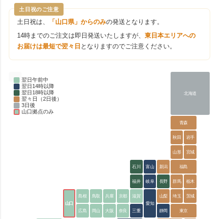
土日祝のご注意
土日祝は、
「山口県」からのみ
の発送となります。
14時までのご注文は即日発送いたしますが、
東日本エリアへの
お届けは最短で翌々日
となりますのでご注意ください。
翌日午前中
翌日14時以降
翌日18時以降
北海道
翌々日（2日後）
3日後
山口拠点のみ
青森
秋田
岩手
山形
宮城
石川
富山
新潟
福島
福井
岐阜
長野
群馬
栃木
島根
鳥取
兵庫
京都
滋賀
山梨
埼玉
茨城
山口
愛知
広島
岡山
大阪
奈良
三重
静岡
東京