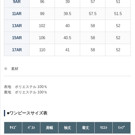
9AR
96
39
57
51
11AR
99
39.5
57.5
51.5
13AR
102
40
58
52
15AR
106
40.5
58
52
17AR
110
41
58
52
※ 素材
表地 ポリエステル 100％
裏地 ポリエステル 100％
■ワンピースサイズ表
ｻｲｽﾞ
ﾊﾞｽﾄ
肩幅
袖丈
着丈
ｳｴｽﾄ
ﾋｯﾌﾟ