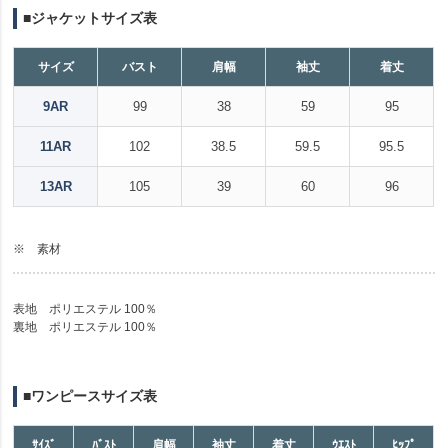
■ジャケットサイズ表
サイズ
バスト
肩幅
袖丈
着丈
9AR
99
38
59
95
11AR
102
38.5
59.5
95.5
13AR
105
39
60
96
※ 素材
表地 ポリエステル 100％
裏地 ポリエステル 100％
■ワンピースサイズ表
ｻｲｽﾞ
ﾊﾞｽﾄ
肩幅
袖丈
着丈
ｳｴｽﾄ
ﾋｯﾌﾟ