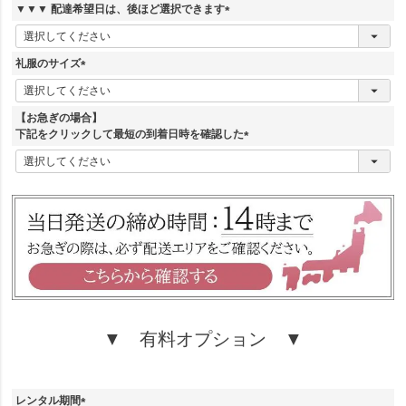
須
▼▼▼ 配達希望日は、後ほど選択できます
)
(
必
須
礼服のサイズ
)
(
必
須
【お急ぎの場合】
)
下記をクリックして最短の到着日時を確認した
(
必
須
)
▼ 有料オプション ▼
レンタル期間