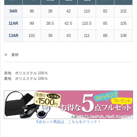
9AR
96
38
42
110
82
102
11AR
99
38.5
42.5
110.5
85
105
13AR
102
39
43
111
88
108
※ 素材
表地 ポリエステル 100％
裏地 ポリエステル 100％
5点セット商品は、こちらをクリック！