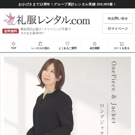
おかげさまで12周年！グループ累計レンタル実績 200,000着！
お問い合せ
マイページ
最短翌日お届け！クリーニング不要で
送料無料
そのまま返却OK！
TOP
レンタルの流れ
よくあるご質問
会社概要
カートを見る