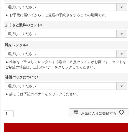
(
必
▲ お手元に届いてから、ご返送の手続きをするまでの期間です。
須
)
ふくさと数珠のセット
(
必
須
靴をレンタル
)
(
必
▲ 小物をプラスしてレンタルする場合「５点セット」がお得です。セットを
須
ご希望の場合は、上記のバナーをクリックしてください。
)
補償パックについて
(
必
▲ 詳しくは下記のバナーをクリックください。
須
)
お気に入りに登録する