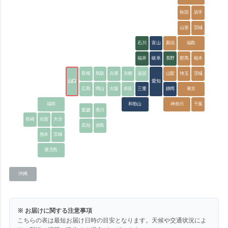
秋田
岩手
山形
宮城
石川
富山
新潟
福島
福井
岐阜
長野
群馬
栃木
島根
鳥取
兵庫
京都
滋賀
山梨
埼玉
茨城
山口
愛知
広島
岡山
大阪
奈良
三重
静岡
東京
福岡
和歌山
神奈川
千葉
愛媛
香川
長崎
佐賀
大分
高知
徳島
熊本
宮崎
鹿児島
沖縄
※ お届けに関する注意事項
こちらの表は最短お届け日時の目安となります。天候や交通状況によ