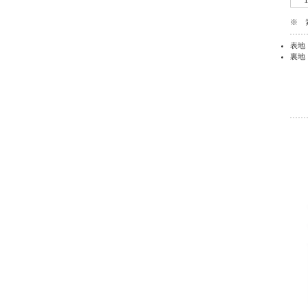
※ 
表地
裏地