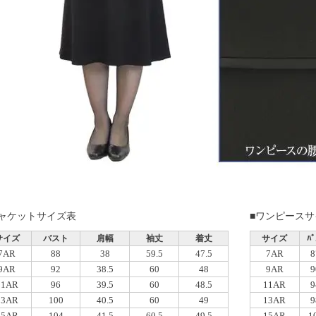
ジャケットサイズ表
■ワンピースサ
サイズ
バスト
肩幅
袖丈
着丈
サイズ
ﾊﾞ
7AR
88
38
59.5
47.5
7AR
8
9AR
92
38.5
60
48
9AR
9
11AR
96
39.5
60
48.5
11AR
9
13AR
100
40.5
60
49
13AR
9
15AR
104
41.5
60.5
49.5
15AR
1