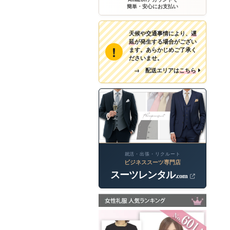
簡単・安心にお支払い
天候や交通事情により、
遅
延
が発生する場合がござい
!
ます。あらかじめご了承く
ださいませ。
→ 配送エリアは
こちら
就活・出張・リクルート
ビジネススーツ専門店
スーツレンタル
.com