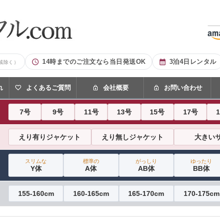
14時までのご注文なら当日発送OK
3泊4日レンタル
域除く）
れ
よくあるご質問
会社概要
お問い合わせ
7号
9号
11号
13号
15号
17号
えり有りジャケット
えり無しジャケット
大きい
スリムな
標準の
がっしり
ゆったり
Y体
A体
AB体
BB体
155-160cm
160-165cm
165-170cm
170-175cm