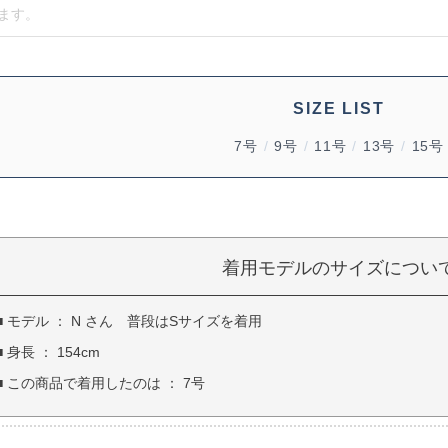
SIZE LIST
7号
/
9号
/
11号
/
13号
/
15号
着用モデルのサイズについ
■ モデル ： N さん 普段はSサイズを着用
■ 身長 ： 154cm
■ この商品で着用したのは ： 7号