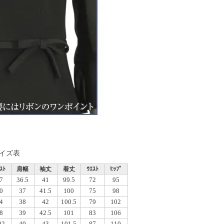
イズ表
ｽﾄ
肩幅
袖丈
着丈
ｳｴｽﾄ
ﾋｯﾌﾟ
7
36.5
41
99.5
72
95
0
37
41.5
100
75
98
4
38
42
100.5
79
102
8
39
42.5
101
83
106
02
40
43
101.5
87
110