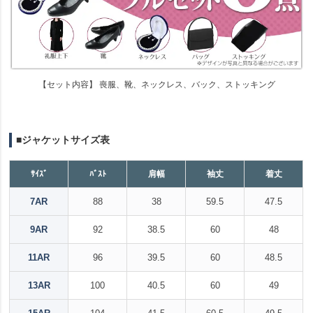
【セット内容】 喪服、靴、ネックレス、バック、ストッキング
■ジャケットサイズ表
ｻｲｽﾞ
ﾊﾞｽﾄ
肩幅
袖丈
着丈
7AR
88
38
59.5
47.5
9AR
92
38.5
60
48
11AR
96
39.5
60
48.5
13AR
100
40.5
60
49