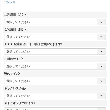
こちら ≫
ご利用日【月】
(
必
須
ご利用日【日】
)
(
必
須
▼▼▼ 配達希望日は、後ほど選択できます
)
(
必
須
礼服のサイズ
)
(
必
須
靴のサイズ
)
(
必
須
ネックレスの色
)
(
必
須
ストッキングのサイズ
)
(