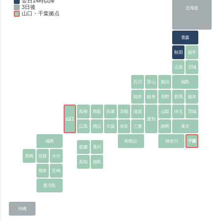
翌日14時以降
3日後
北海道
山口・千葉拠点
青森
秋田
岩手
山形
宮城
石川
富山
新潟
福島
福井
岐阜
長野
群馬
栃木
島根
鳥取
兵庫
京都
滋賀
山梨
埼玉
茨城
山口
愛知
広島
岡山
大阪
奈良
三重
静岡
東京
福岡
和歌山
神奈川
千葉
愛媛
香川
長崎
佐賀
大分
高知
徳島
熊本
宮崎
鹿児島
沖縄