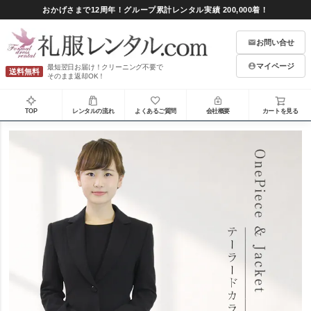
おかげさまで12周年！グループ累計レンタル実績 200,000着！
お問い合せ
マイページ
最短翌日お届け！クリーニング不要で
送料無料
そのまま返却OK！
TOP
レンタルの流れ
よくあるご質問
会社概要
カートを見る