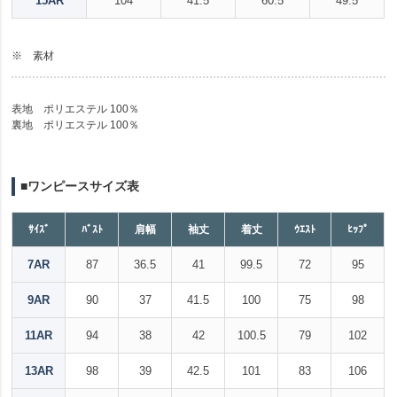
15AR
104
41.5
60.5
49.5
※ 素材
表地 ポリエステル 100％
裏地 ポリエステル 100％
■ワンピースサイズ表
ｻｲｽﾞ
ﾊﾞｽﾄ
肩幅
袖丈
着丈
ｳｴｽﾄ
ﾋｯﾌﾟ
7AR
87
36.5
41
99.5
72
95
9AR
90
37
41.5
100
75
98
11AR
94
38
42
100.5
79
102
13AR
98
39
42.5
101
83
106