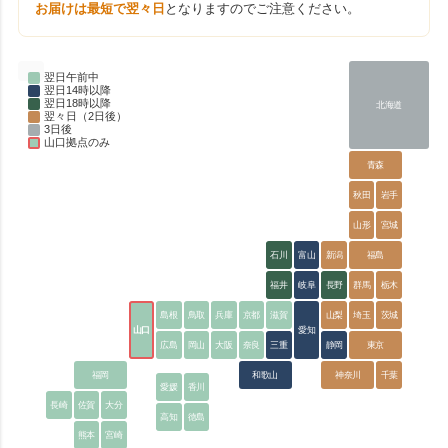
お届けは最短で翌々日
となりますのでご注意ください。
翌日午前中
翌日14時以降
翌日18時以降
北海道
翌々日（2日後）
3日後
山口拠点のみ
青森
秋田
岩手
山形
宮城
石川
富山
新潟
福島
福井
岐阜
長野
群馬
栃木
島根
鳥取
兵庫
京都
滋賀
山梨
埼玉
茨城
山口
愛知
広島
岡山
大阪
奈良
三重
静岡
東京
福岡
和歌山
神奈川
千葉
愛媛
香川
長崎
佐賀
大分
高知
徳島
熊本
宮崎