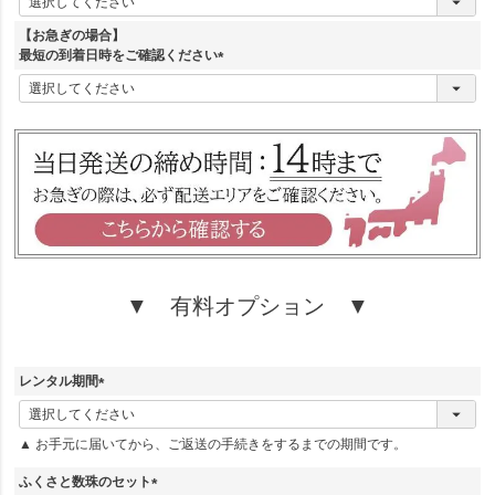
必
須
【お急ぎの場合】
)
最短の到着日時をご確認ください
(
必
須
)
▼ 有料オプション ▼
レンタル期間
(
必
▲ お手元に届いてから、ご返送の手続きをするまでの期間です。
須
)
ふくさと数珠のセット