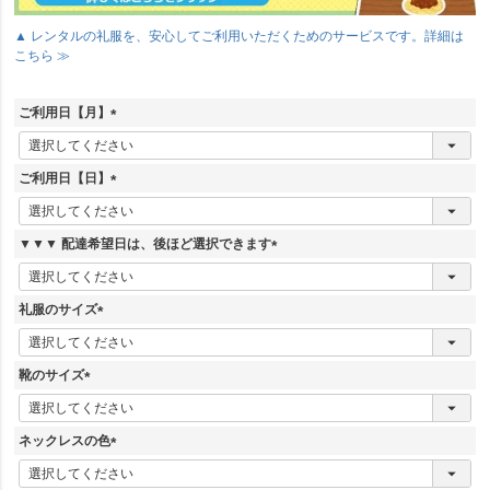
▲ レンタルの礼服を、安心してご利用いただくためのサービスです。詳細は
こちら ≫
ご利用日【月】
(
必
須
ご利用日【日】
)
(
必
須
▼▼▼ 配達希望日は、後ほど選択できます
)
(
必
須
礼服のサイズ
)
(
必
須
靴のサイズ
)
(
必
須
ネックレスの色
)
(
必