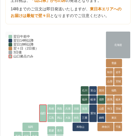
土日祝は、
「山口県」からのみ
の発送となります。
14時までのご注文は即日発送いたしますが、
東日本エリアへの
お届けは最短で翌々日
となりますのでご注意ください。
翌日午前中
翌日14時以降
翌日18時以降
北海道
翌々日（2日後）
3日後
山口拠点のみ
青森
秋田
岩手
山形
宮城
石川
富山
新潟
福島
福井
岐阜
長野
群馬
栃木
島根
鳥取
兵庫
京都
滋賀
山梨
埼玉
茨城
山口
愛知
広島
岡山
大阪
奈良
三重
静岡
東京
福岡
和歌山
神奈川
千葉
愛媛
香川
長崎
佐賀
大分