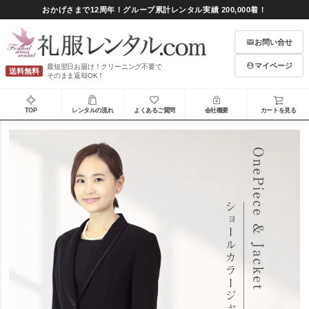
おかげさまで12周年！グループ累計レンタル実績 200,000着！
お問い合せ
マイページ
最短翌日お届け！クリーニング不要で
送料無料
そのまま返却OK！
TOP
レンタルの流れ
よくあるご質問
会社概要
カートを見る