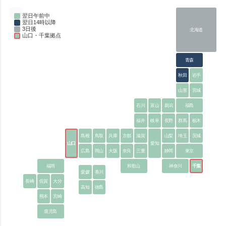
翌日午前中
翌日14時以降
3日後
北海道
山口・千葉拠点
青森
秋田
岩手
山形
宮城
石川
富山
新潟
福島
福井
岐阜
長野
群馬
栃木
島根
鳥取
兵庫
京都
滋賀
山梨
埼玉
茨城
山口
愛知
広島
岡山
大阪
奈良
三重
静岡
東京
福岡
和歌山
神奈川
千葉
愛媛
香川
長崎
佐賀
大分
高知
徳島
熊本
宮崎
鹿児島