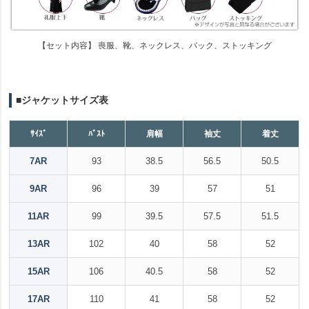
【セット内容】 喪服、靴、ネックレス、バック、ストッキング
■ジャケットサイズ表
ｻｲｽﾞ
ﾊﾞｽﾄ
肩幅
袖丈
着丈
7AR
93
38.5
56.5
50.5
9AR
96
39
57
51
11AR
99
39.5
57.5
51.5
13AR
102
40
58
52
15AR
106
40.5
58
52
17AR
110
41
58
52