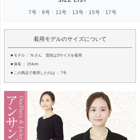
SIZE LIST
7号
/
9号
/
11号
/
13号
/
15号
/
17号
着用モデルのサイズについて
■ モデル ： N さん 普段はSサイズを着用
■ 身長 ： 154cm
■ この商品で着用したのは ： 7号