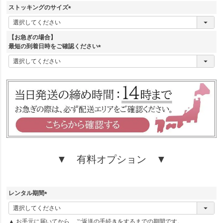
須
ストッキングのサイズ
)
(
必
須
【お急ぎの場合】
)
最短の到着日時をご確認ください
(
必
須
)
▼ 有料オプション ▼
レンタル期間
(
必
▲ お手元に届いてから、ご返送の手続きをするまでの期間です。
須