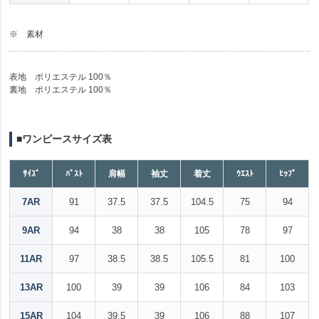
※ 素材
表地 ポリエステル 100％
裏地 ポリエステル 100％
■ワンピースサイズ表
ｻｲｽﾞ
ﾊﾞｽﾄ
肩幅
袖丈
着丈
ｳｴｽﾄ
ﾋｯﾌﾟ
7AR
91
37.5
37.5
104.5
75
94
9AR
94
38
38
105
78
97
11AR
97
38.5
38.5
105.5
81
100
13AR
100
39
39
106
84
103
15AR
104
39.5
39
106
88
107